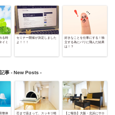
める時
セミナー開催が決定しました
好きなことを仕事にする！独
タイミ
よ！！！
立する為にバリに飛んだ結果
は！？
記事 -
New Posts
-
骨整体
芯まで温まって、スッキリ軽
【ご報告】大阪・北浜にサロ