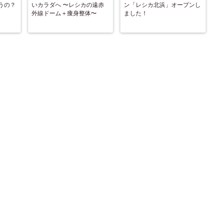
うの？
いカラダへ 〜レシカの遠赤
ン「レシカ北浜」オープンし
外線ドーム＋痩身整体〜
ました！