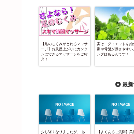
【足のむくみがとれるマッサ
実は、ダイエットを始
ージ】お風呂上がりにカンタ
期や骨盤が動きやすい
ンにできるマッサージをご紹
ングはあるんです！！
介！
最新
少し遅くなりましたが、 あ
【よくあるご質問】美