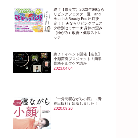
終了【奈良市】2023年6/9なら
リビングフェスタ・夏 and
Health＆Beauty Fes.出店決
定！！ ★ならリビングフェス
タ特別セミナー★ 身体の歪み
（ゆがみ）改善・健康ストレ
ッチ
2023.05.29
終了！イベント開催【奈良】
小顔変身プロジェクト！簡単
骨格セルフケア講座
2023.04.04
『一分間寝ながら小顔』（青
春出版社）出版しました！
2020.09.20