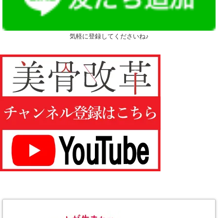
気軽に登録してくださいね♪