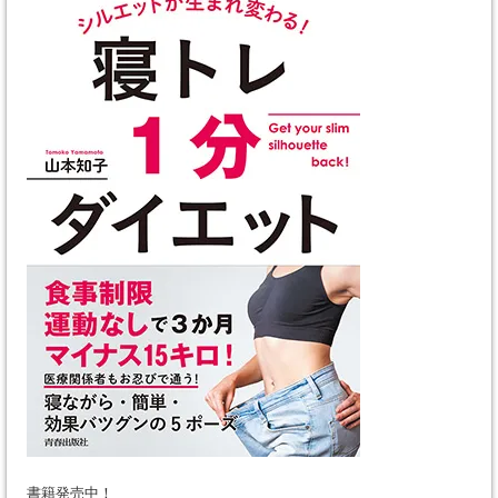
書籍発売中！