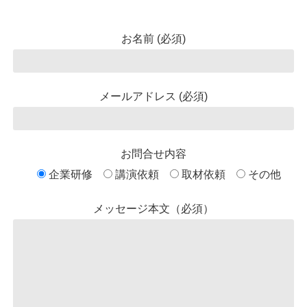
お名前 (必須)
メールアドレス (必須)
お問合せ内容
企業研修
講演依頼
取材依頼
その他
メッセージ本文（必須）