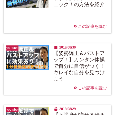
ェック！の方法を紹介
この記事を読む
2019/08/30
youtube
【姿勢矯正＆バストア
ップ！】カンタン体操
で自分に自信がつく！
キレイな自分を見つけ
よう
この記事を読む
2019/08/29
youtube
【下半身が痩せる歩き