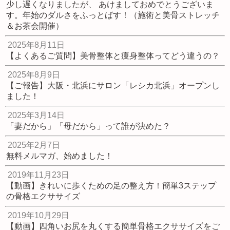
少し遅くなりましたが、 あけましておめでとうございま
す。年始のダルさをふっとばす！（施術と美骨ストレッチ
＆お茶会開催）
2025年8月11日
【よくあるご質問】美骨整体と痩身整体ってどう違うの？
2025年8月9日
【ご報告】大阪・北浜にサロン「レシカ北浜」オープンし
ました！
2025年3月14日
「妻だから」「母だから」って誰が決めた？
2025年2月7日
無料メルマガ、始めました！
2019年11月23日
【動画】きれいに歩くための足の整え方！簡単3ステップ
の骨格エクササイズ
2019年10月29日
【動画】四角いお尻を丸くする簡単骨格エクササイズをご