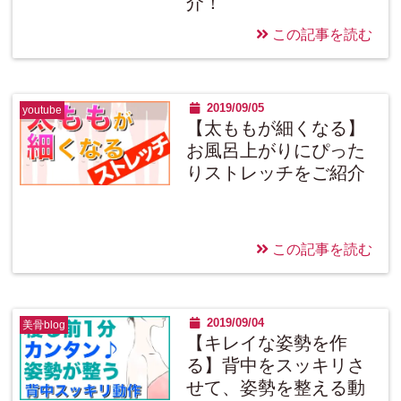
介！
この記事を読む
2019/09/05
youtube
【太ももが細くなる】
お風呂上がりにぴった
りストレッチをご紹介
この記事を読む
2019/09/04
美骨blog
【キレイな姿勢を作
る】背中をスッキリさ
せて、姿勢を整える動