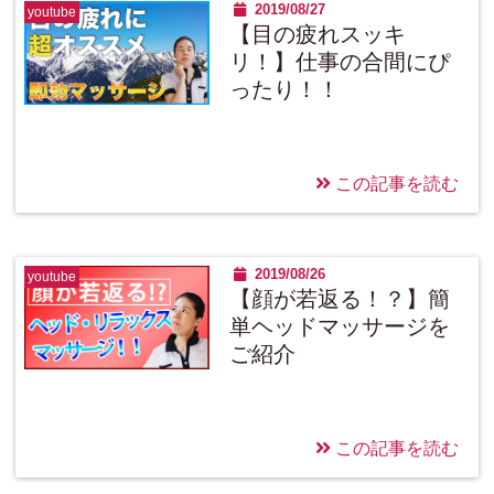
2019/08/27
youtube
【目の疲れスッキ
リ！】仕事の合間にぴ
ったり！！
この記事を読む
2019/08/26
youtube
【顔が若返る！？】簡
単ヘッドマッサージを
ご紹介
この記事を読む