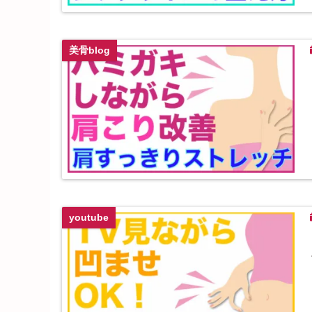
美骨blog
youtube