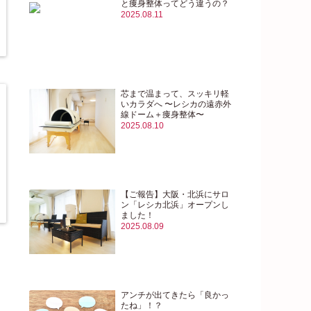
と痩身整体ってどう違うの？
2025.08.11
芯まで温まって、スッキリ軽
いカラダへ 〜レシカの遠赤外
線ドーム＋痩身整体〜
2025.08.10
【ご報告】大阪・北浜にサロ
ン「レシカ北浜」オープンし
ました！
2025.08.09
アンチが出てきたら「良かっ
たね」！？