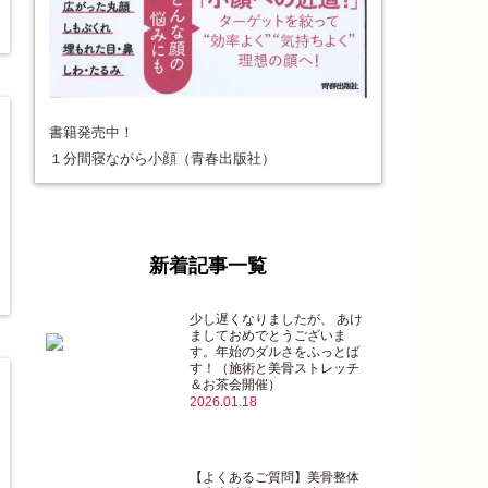
書籍発売中！
１分間寝ながら小顔（青春出版社）
新着記事一覧
少し遅くなりましたが、 あけ
ましておめでとうございま
す。年始のダルさをふっとば
す！（施術と美骨ストレッチ
＆お茶会開催）
2026.01.18
【よくあるご質問】美骨整体