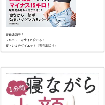
書籍発売中！
シルエットが生まれ変わる！
寝トレ１分ダイエット（青春出版社）