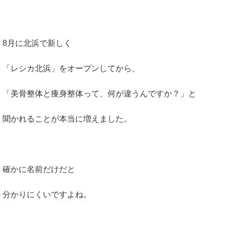
8月に北浜で新しく
「レシカ北浜」をオープンしてから、
「美骨整体と痩身整体って、何が違うんですか？」と
聞かれることが本当に増えました。
確かに名前だけだと
分かりにくいですよね。