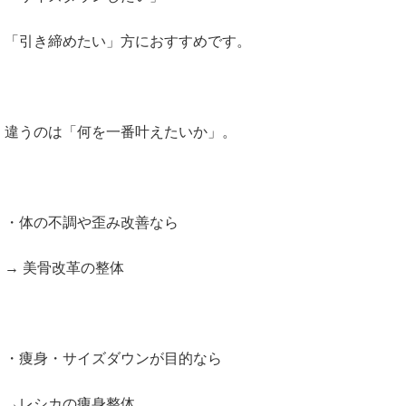
「引き締めたい」方におすすめです。
違うのは「何を一番叶えたいか」。
・体の不調や歪み改善なら
→ 美骨改革の整体
・痩身・サイズダウンが目的なら
→レシカの痩身整体