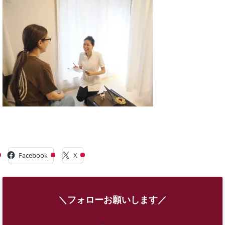
共有:
Facebook
X
＼フォローお願いします／