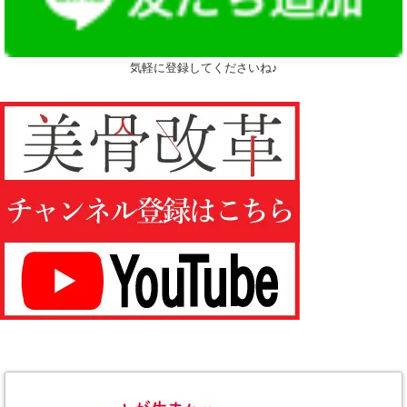
気軽に登録してくださいね♪