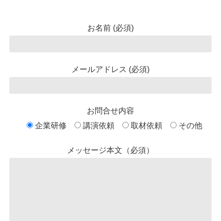
お名前 (必須)
メールアドレス (必須)
お問合せ内容
企業研修
講演依頼
取材依頼
その他
メッセージ本文（必須）