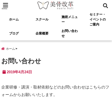
menu
セミナー・
施術メニュ
ホーム
スクール
イベントの
ー
ご案内
お問い合わ
ブログ
企業概要
せ
ホーム
お問い合わせ
2019年4月24日
企業研修・講演・取材依頼などのお問い合わせはこちらのフ
ォームからお願いいたします。