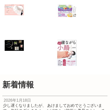
ら「良かった
だから」って誰が
ね」！？
決めた？
2025.04.25
2025.03.14
無料メルマガ、始
終了【奈良市】
めました！
2023年6/9ならリ
ビングフェスタ・
2025.02.07
夏 and Health＆
Beauty Fes.出店
決定！！ ★ならリ
ビングフェスタ特
別セミナー★ 身体
の歪み（ゆがみ）
終了！イベント開
『一分間寝ながら
改善・健康ストレ
催【奈良】小顔変
小顔』（青春出版
ッチ
身プロジェクト！
社）出版しまし
2023.05.29
簡単骨格セルフケ
た！
新着情報
ア講座
2020.09.20
2023.04.04
2026年1月18日
少し遅くなりましたが、 あけましておめでとうございま