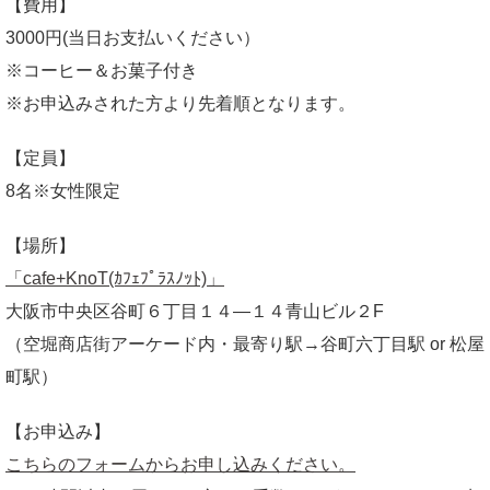
【費用】
3000円(当日お支払いください）
※コーヒー＆お菓子付き
※お申込みされた方より先着順となります。
【定員】
8名※女性限定
【場所】
「cafe+KnoT(ｶﾌｪﾌﾟﾗｽﾉｯﾄ)」
大阪市中央区谷町６丁目１４―１４青山ビル２F
（空堀商店街アーケード内・最寄り駅→谷町六丁目駅 or 松屋
町駅）
【お申込み】
こちらのフォームからお申し込みください。