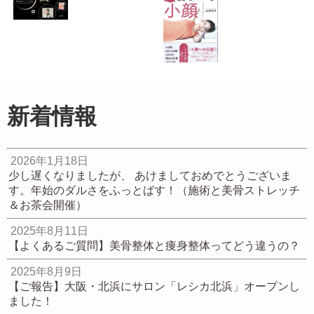
夏 and Health＆
Beauty Fes.出店
決定！！ ★ならリ
ビングフェスタ特
別セミナー★ 身体
の歪み（ゆがみ）
終了！イベント開
『一分間寝ながら
改善・健康ストレ
催【奈良】小顔変
小顔』（青春出版
ッチ
身プロジェクト！
社）出版しまし
2023.05.29
簡単骨格セルフケ
た！
新着情報
ア講座
2020.09.20
2023.04.04
2026年1月18日
少し遅くなりましたが、 あけましておめでとうございま
す。年始のダルさをふっとばす！（施術と美骨ストレッチ
＆お茶会開催）
2025年8月11日
【よくあるご質問】美骨整体と痩身整体ってどう違うの？
2025年8月9日
【ご報告】大阪・北浜にサロン「レシカ北浜」オープンし
ました！