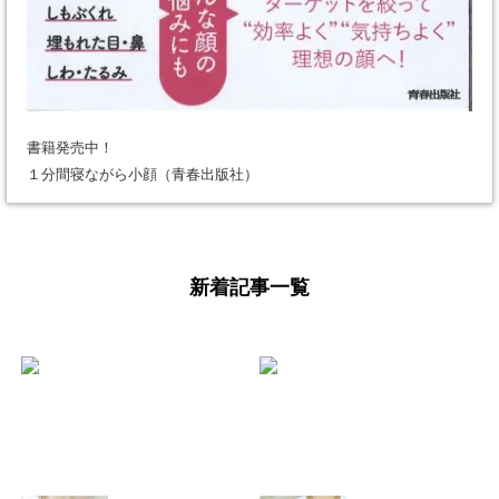
書籍発売中！
１分間寝ながら小顔（青春出版社）
新着記事一覧
少し遅くなりまし
【よくあるご質
たが、 あけまして
問】美骨整体と痩