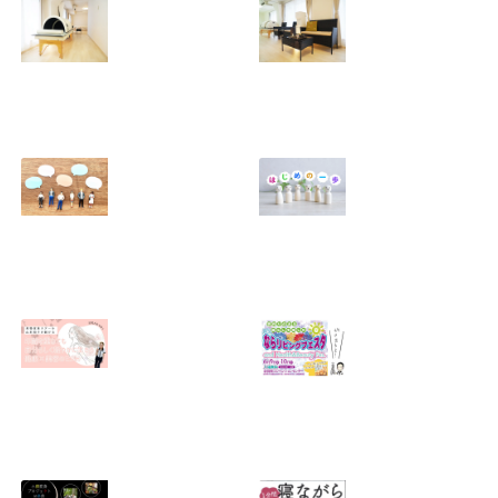
おめでとうござい
身整体ってどう違
ます。年始のダル
うの？
さをふっとばす！
2025.08.11
（施術と美骨スト
レッチ＆お茶会開
催）
2026.01.18
芯まで温まって、
【ご報告】大阪・
スッキリ軽いカラ
北浜にサロン「レ
ダへ 〜レシカの遠
シカ北浜」オープ
赤外線ドーム＋痩
ンしました！
身整体〜
2025.08.09
2025.08.10
アンチが出てきた
「妻だから」「母
ら「良かった
だから」って誰が
ね」！？
決めた？
2025.04.25
2025.03.14
無料メルマガ、始
終了【奈良市】
めました！
2023年6/9ならリ
ビングフェスタ・
2025.02.07