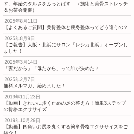
す。年始のダルさをふっとばす！（施術と美骨ストレッチ
＆お茶会開催）
2025年8月11日
【よくあるご質問】美骨整体と痩身整体ってどう違うの？
2025年8月9日
【ご報告】大阪・北浜にサロン「レシカ北浜」オープンし
ました！
2025年3月14日
「妻だから」「母だから」って誰が決めた？
2025年2月7日
無料メルマガ、始めました！
2019年11月23日
【動画】きれいに歩くための足の整え方！簡単3ステップ
の骨格エクササイズ
2019年10月29日
【動画】四角いお尻を丸くする簡単骨格エクササイズをご
紹介！