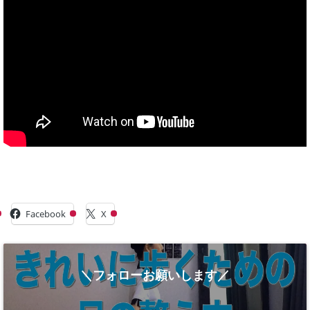
共有:
Facebook
X
＼フォローお願いします／