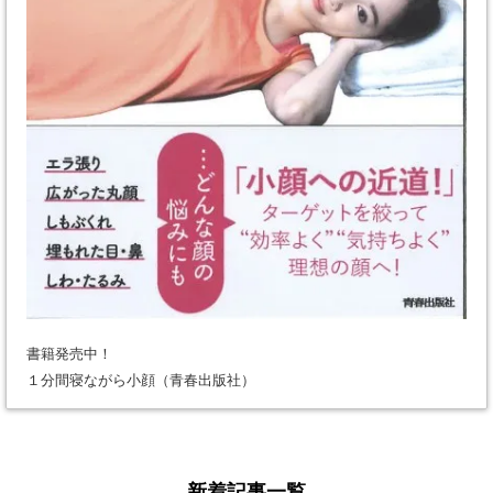
書籍発売中！
１分間寝ながら小顔（青春出版社）
新着記事一覧