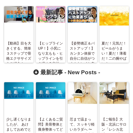
【動画】目を大
【ヒップライン
【姿勢矯正＆バ
夏だ！元気だ！
きくする、簡単
UP！】小尻に
ストアップ！】
ビールがうま
３ステップで骨
なり太もも・ヒ
カンタン体操で
い！夏だ！薄着
格エクササイズ
ップラインを引
自分に自信がつ
だ！二の腕やば
をご紹介！
き締める方法
く！キレイな自
い！
分を見つけよう
最新記事 -
New Posts
-
少し遅くなりま
【よくあるご質
芯まで温まっ
【ご報告】大
したが、 あけ
問】美骨整体と
て、スッキリ軽
阪・北浜にサロ
ましておめでと
痩身整体ってど
いカラダへ 〜
ン「レシカ北