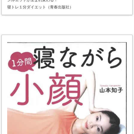
寝トレ１分ダイエット（青春出版社）