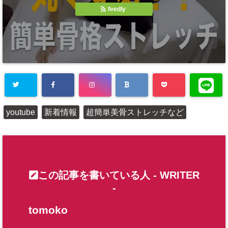
feedly
youtube
新着情報
超簡単美骨ストレッチなど
この記事を書いている人 -
WRITER
-
tomoko