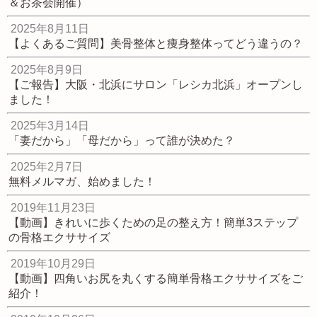
＆お茶会開催）
2025年8月11日
【よくあるご質問】美骨整体と痩身整体ってどう違うの？
2025年8月9日
【ご報告】大阪・北浜にサロン「レシカ北浜」オープンし
ました！
2025年3月14日
「妻だから」「母だから」って誰が決めた？
2025年2月7日
無料メルマガ、始めました！
2019年11月23日
【動画】きれいに歩くための足の整え方！簡単3ステップ
の骨格エクササイズ
2019年10月29日
【動画】四角いお尻を丸くする簡単骨格エクササイズをご
紹介！