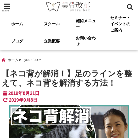
menu
セミナー・
施術メニュ
ホーム
スクール
イベントの
ー
ご案内
お問い合わ
ブログ
企業概要
せ
youtube
ホーム
【ネコ背が解消！】足のラインを整
えて、ネコ背を解消する方法！
2019年8月21日
2019年9月8日