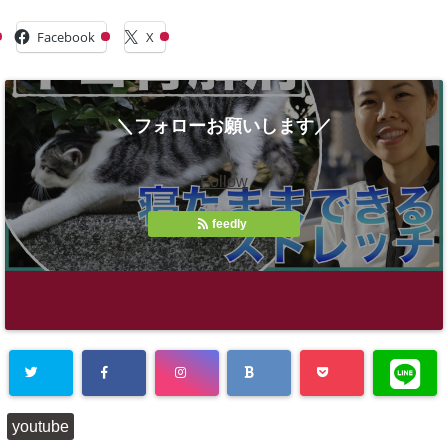
Facebook
X
＼フォローお願いします／
Follow
feedly
youtube