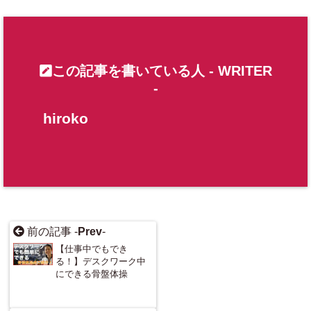
この記事を書いている人 -
WRITER
-
hiroko
前の記事 -
Prev
-
【仕事中でもでき
る！】デスクワーク中
にできる骨盤体操