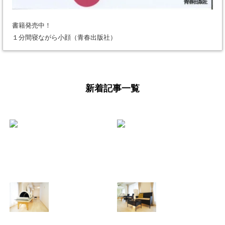
書籍発売中！
１分間寝ながら小顔（青春出版社）
新着記事一覧
少し遅くなりまし
【よくあるご質
たが、 あけまして
問】美骨整体と痩
おめでとうござい
身整体ってどう違
ます。年始のダル
うの？
さをふっとばす！
2025.08.11
（施術と美骨スト
レッチ＆お茶会開