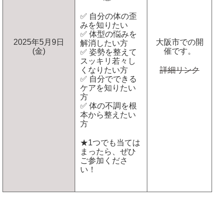
✅ 自分の体の歪
みを知りたい
✅ 体型の悩みを
2025年5月9日
大阪市での開
解消したい方
(金)
催です。
✅ 姿勢を整えて
スッキリ若々し
くなりたい方
詳細リンク
✅ 自分でできる
ケアを知りたい
方
✅ 体の不調を根
本から整えたい
方
★1つでも当ては
まったら、ぜひ
ご参加くださ
い！