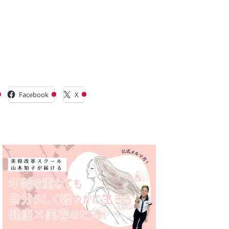
共有:
Facebook
X