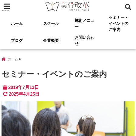
menu
セミナー・
施術メニュ
ホーム
スクール
イベントの
ー
ご案内
お問い合わ
ブログ
企業概要
せ
ホーム
セミナー・イベントのご案内
2019年7月13日
2025年4月25日