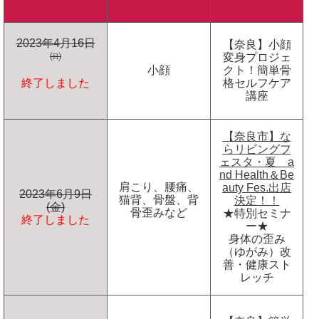
2023年4月16日
【奈良】小顔
㈰
変身プロジェ
小顔
クト！簡単骨
終了しました
格セルフケア
講座
【奈良市】な
らリビングフ
ェスタ・夏 a
nd Health＆Be
肩こり、腰痛、
auty Fes.出店
2023年6月9日
猫背、骨盤、背
決定！！
(金)
骨歪みなど
★特別セミナ
終了しました
ー★
身体の歪み
（ゆがみ）改
善・健康スト
レッチ