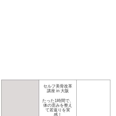
セルフ美骨改革
講座 in 大阪
たった1時間で、
体の歪みを整え
て若返りを実
感！