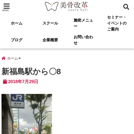
menu
セミナー・
施術メニュ
ホーム
スクール
イベントの
ー
ご案内
お問い合わ
ブログ
企業概要
せ
ホーム
新福島駅から〇8
2018年7月29日