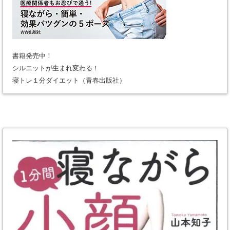
書籍発売中！
シルエットが生まれ変わる！
寝トレ１分ダイエット（青春出版社）