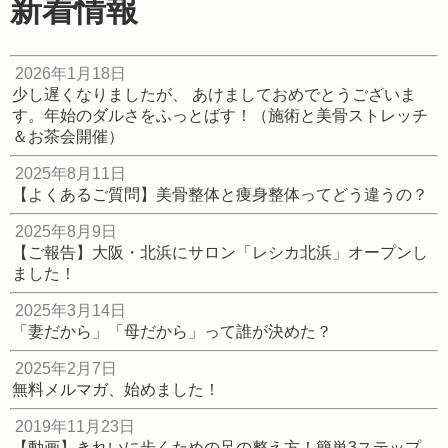
新着情報
ア講座
2020.09.20
2023.04.04
2026年1月18日
少し遅くなりましたが、 あけましておめでとうございま
す。年始のダルさをふっとばす！（施術と美骨ストレッチ
＆お茶会開催）
2025年8月11日
【よくあるご質問】美骨整体と痩身整体ってどう違うの？
2025年8月9日
【ご報告】大阪・北浜にサロン「レシカ北浜」オープンし
ました！
2025年3月14日
「妻だから」「母だから」って誰が決めた？
2025年2月7日
無料メルマガ、始めました！
2019年11月23日
【動画】きれいに歩くための足の整え方！簡単3ステップ