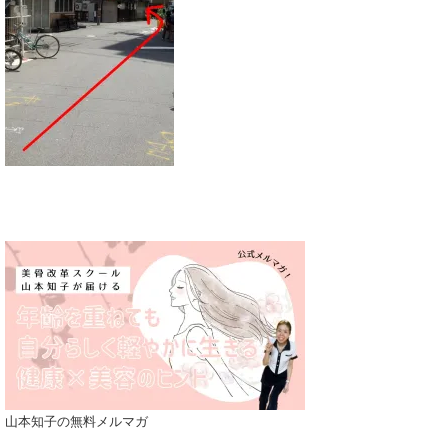
山本知子の無料メルマガ