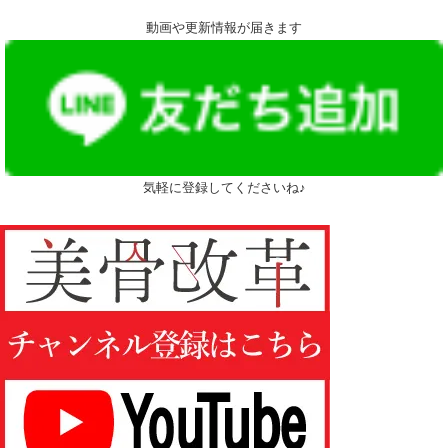
動画や更新情報が届きます
気軽に登録してくださいね♪