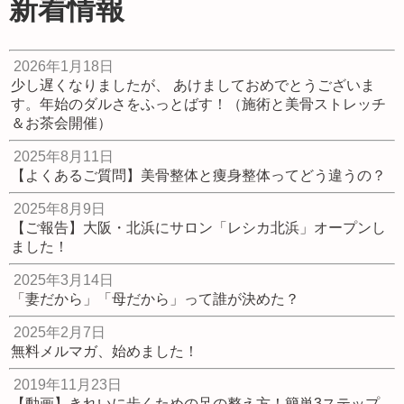
新着情報
ア講座
2020.09.20
2023.04.04
2026年1月18日
少し遅くなりましたが、 あけましておめでとうございま
す。年始のダルさをふっとばす！（施術と美骨ストレッチ
＆お茶会開催）
2025年8月11日
【よくあるご質問】美骨整体と痩身整体ってどう違うの？
2025年8月9日
【ご報告】大阪・北浜にサロン「レシカ北浜」オープンし
ました！
2025年3月14日
「妻だから」「母だから」って誰が決めた？
2025年2月7日
無料メルマガ、始めました！
2019年11月23日
【動画】きれいに歩くための足の整え方！簡単3ステップ