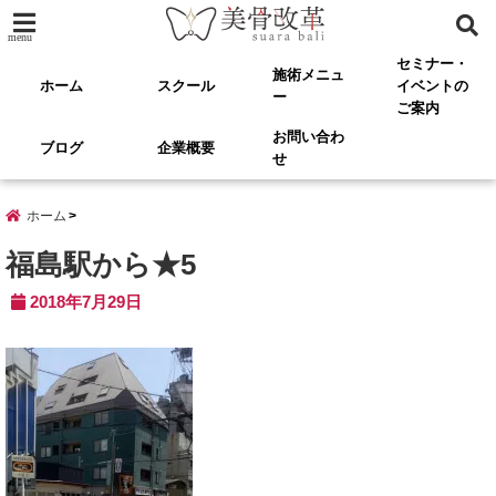
menu
セミナー・
施術メニュ
ホーム
スクール
イベントの
ー
ご案内
お問い合わ
ブログ
企業概要
せ
ホーム
福島駅から★5
2018年7月29日