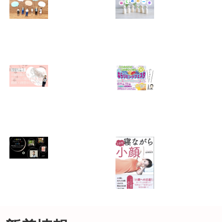
赤外線ドーム＋痩
ンしました！
身整体〜
2025.08.09
2025.08.10
アンチが出てきた
「妻だから」「母
ら「良かった
だから」って誰が
ね」！？
決めた？
2025.04.25
2025.03.14
無料メルマガ、始
終了【奈良市】
めました！
2023年6/9ならリ
ビングフェスタ・
2025.02.07
夏 and Health＆
Beauty Fes.出店
決定！！ ★ならリ
ビングフェスタ特
別セミナー★ 身体
の歪み（ゆがみ）
終了！イベント開
『一分間寝ながら
改善・健康ストレ
催【奈良】小顔変
小顔』（青春出版
ッチ
身プロジェクト！
社）出版しまし
2023.05.29
簡単骨格セルフケ
た！