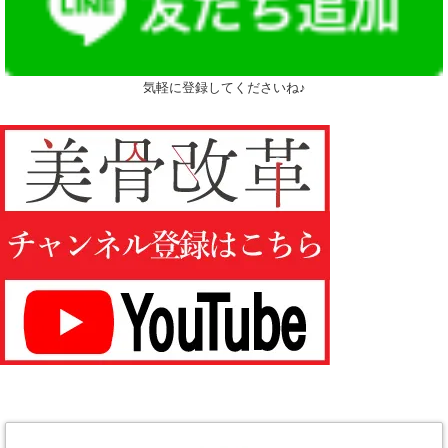
気軽に登録してくださいね♪