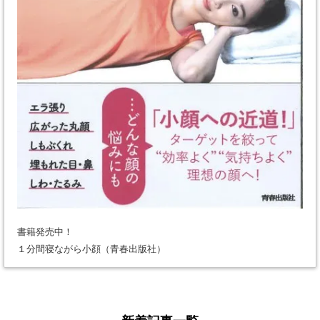
書籍発売中！
１分間寝ながら小顔（青春出版社）