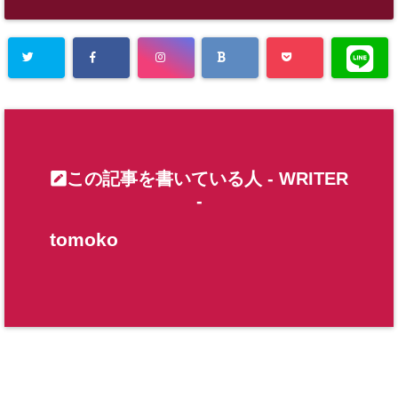
この記事を書いている人 -
WRITER
-
tomoko