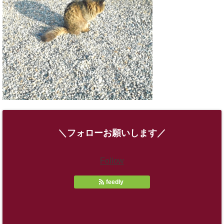
＼フォローお願いします／
Follow
feedly