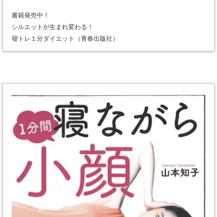
書籍発売中！
シルエットが生まれ変わる！
寝トレ１分ダイエット（青春出版社）