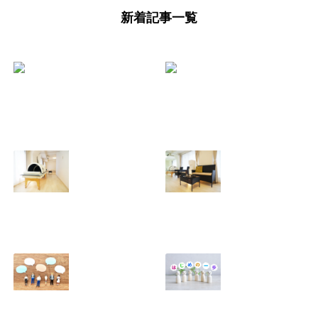
新着記事一覧
少し遅くなりまし
【よくあるご質
たが、 あけまして
問】美骨整体と痩
おめでとうござい
身整体ってどう違
ます。年始のダル
うの？
さをふっとばす！
2025.08.11
（施術と美骨スト
レッチ＆お茶会開
催）
2026.01.18
芯まで温まって、
【ご報告】大阪・
スッキリ軽いカラ
北浜にサロン「レ
ダへ 〜レシカの遠
シカ北浜」オープ
赤外線ドーム＋痩
ンしました！
身整体〜
2025.08.09
2025.08.10