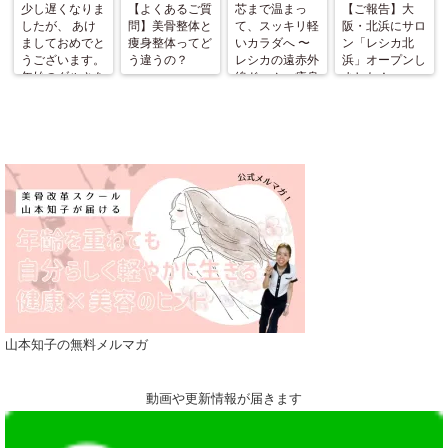
少し遅くなりま
【よくあるご質
芯まで温まっ
【ご報告】大
したが、 あけ
問】美骨整体と
て、スッキリ軽
阪・北浜にサロ
ましておめでと
痩身整体ってど
いカラダへ 〜
ン「レシカ北
うございます。
う違うの？
レシカの遠赤外
浜」オープンし
年始のダルさを
線ドーム＋痩身
ました！
ふっとばす！
整体〜
（施術と美骨ス
トレッチ＆お茶
会開催）
山本知子の無料メルマガ
動画や更新情報が届きます