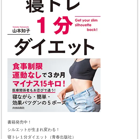
書籍発売中！
シルエットが生まれ変わる！
寝トレ１分ダイエット（青春出版社）