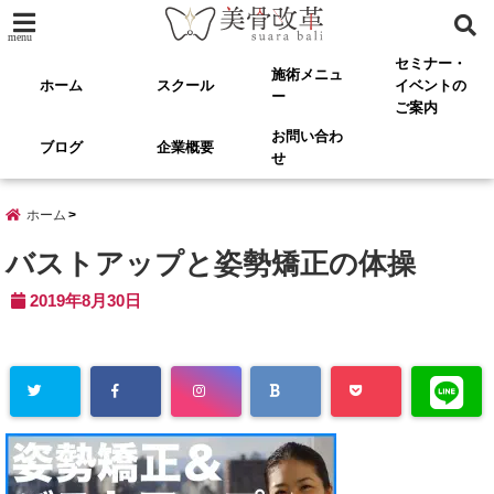
menu
セミナー・
施術メニュ
ホーム
スクール
イベントの
ー
ご案内
お問い合わ
ブログ
企業概要
せ
ホーム
バストアップと姿勢矯正の体操
2019年8月30日