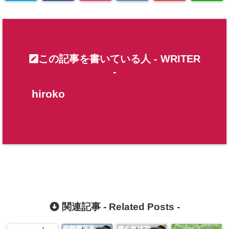
この記事を書いている人 -
WRITER
-
hiroko
関連記事 -
Related Posts
-