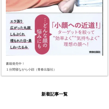
書籍発売中！
１分間寝ながら小顔（青春出版社）
新着記事一覧