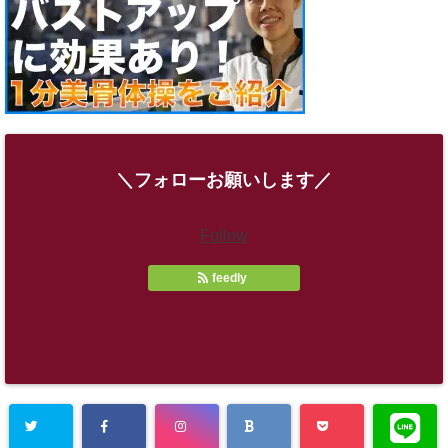
＼フォローお願いします／
Follow
feedly