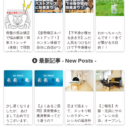
骨盤の歪み矯正
【姿勢矯正＆バ
【下半身が痩せ
わかっちゃった
で悩み解決！簡
ストアップ！】
る歩き方】ふだ
んです！！全て
単ストレッチ
カンタン体操で
ん気をつけるだ
が繋がる大目
（体操）で理想
自分に自信がつ
けで下半身痩せ
的！！
の体を手に入れ
く！キレイな自
の効果がある歩
る！！
分を見つけよう
き方をご紹介
最新記事 -
New Posts
-
少し遅くなりま
【よくあるご質
芯まで温まっ
【ご報告】大
したが、 あけ
問】美骨整体と
て、スッキリ軽
阪・北浜にサロ
ましておめでと
痩身整体ってど
いカラダへ 〜
ン「レシカ北
うございます。
う違うの？
レシカの遠赤外
浜」オープンし
年始のダルさを
線ドーム＋痩身
ました！