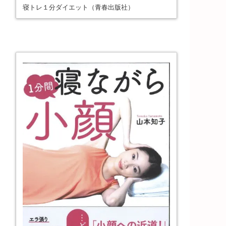
寝トレ１分ダイエット（青春出版社）