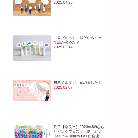
2025.04.25
「妻だから」「母だから」っ
て誰が決めた？
2025.03.14
無料メルマガ、始めました！
2025.02.07
終了【奈良市】2023年6/9なら
リビングフェスタ・夏 and
Health＆Beauty Fes.出店決