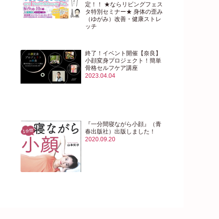
定！！ ★ならリビングフェス
タ特別セミナー★ 身体の歪み
（ゆがみ）改善・健康ストレ
ッチ
2023.05.29
終了！イベント開催【奈良】
小顔変身プロジェクト！簡単
骨格セルフケア講座
2023.04.04
『一分間寝ながら小顔』（青
春出版社）出版しました！
2020.09.20