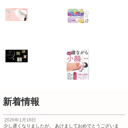
ら「良かった
だから」って誰が
ね」！？
決めた？
2025.04.25
2025.03.14
無料メルマガ、始
終了【奈良市】
めました！
2023年6/9ならリ
ビングフェスタ・
2025.02.07
夏 and Health＆
Beauty Fes.出店
決定！！ ★ならリ
ビングフェスタ特
別セミナー★ 身体
の歪み（ゆがみ）
終了！イベント開
『一分間寝ながら
改善・健康ストレ
催【奈良】小顔変
小顔』（青春出版
ッチ
身プロジェクト！
社）出版しまし
2023.05.29
簡単骨格セルフケ
た！
新着情報
ア講座
2020.09.20
2023.04.04
2026年1月18日
少し遅くなりましたが、 あけましておめでとうございま