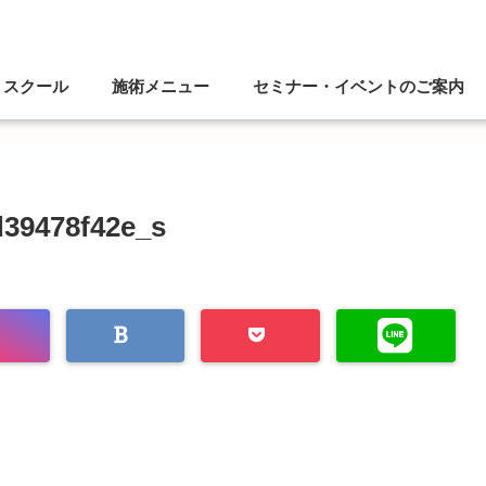
スクール
施術メニュー
セミナー・イベントのご案内
39478f42e_s