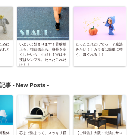
ために
いよいよ始まります！骨盤矯
たったこれだけでっ！？魔法
それと
正も、猫背矯正も、身長を高
みたい！！カラダは簡単に整
くしたいも、小顔も！実は手
う、ほぐれる！！
技はシンプル。たったこれだ
け！！
記事 -
New Posts
-
骨整体
芯まで温まって、スッキリ軽
【ご報告】大阪・北浜にサロ