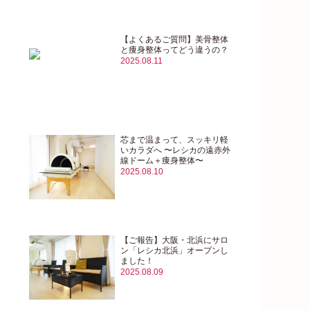
【よくあるご質問】美骨整体
と痩身整体ってどう違うの？
2025.08.11
芯まで温まって、スッキリ軽
いカラダへ 〜レシカの遠赤外
線ドーム＋痩身整体〜
2025.08.10
【ご報告】大阪・北浜にサロ
ン「レシカ北浜」オープンし
ました！
2025.08.09