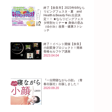
終了【奈良市】2023年6/9なら
リビングフェスタ・夏 and
Health＆Beauty Fes.出店決
定！！ ★ならリビングフェス
タ特別セミナー★ 身体の歪み
（ゆがみ）改善・健康ストレ
ッチ
2023.05.29
終了！イベント開催【奈良】
小顔変身プロジェクト！簡単
骨格セルフケア講座
2023.04.04
『一分間寝ながら小顔』（青
春出版社）出版しました！
2020.09.20