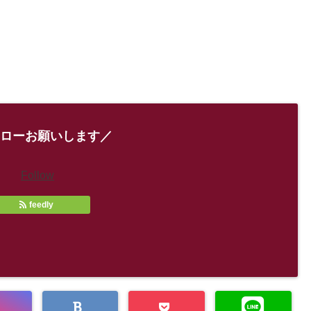
ローお願いします／
Follow
feedly