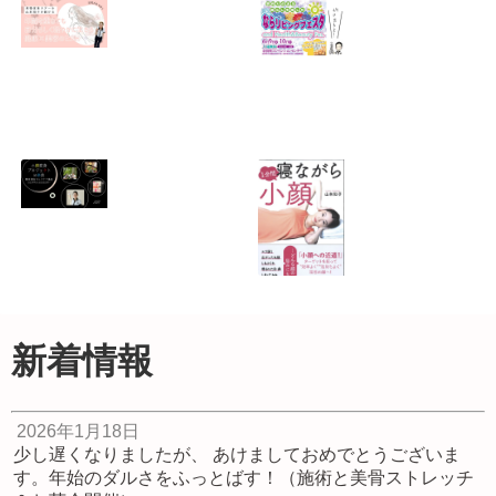
ね」！？
決めた？
2025.04.25
2025.03.14
無料メルマガ、始
終了【奈良市】
めました！
2023年6/9ならリ
ビングフェスタ・
2025.02.07
夏 and Health＆
Beauty Fes.出店
決定！！ ★ならリ
ビングフェスタ特
別セミナー★ 身体
の歪み（ゆがみ）
終了！イベント開
『一分間寝ながら
改善・健康ストレ
催【奈良】小顔変
小顔』（青春出版
ッチ
身プロジェクト！
社）出版しまし
2023.05.29
簡単骨格セルフケ
た！
新着情報
ア講座
2020.09.20
2023.04.04
2026年1月18日
少し遅くなりましたが、 あけましておめでとうございま
す。年始のダルさをふっとばす！（施術と美骨ストレッチ