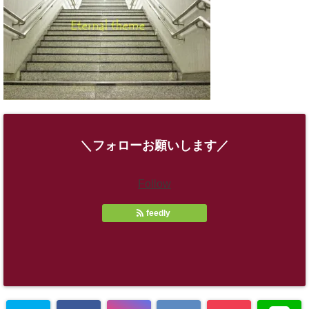
＼フォローお願いします／
Follow
feedly