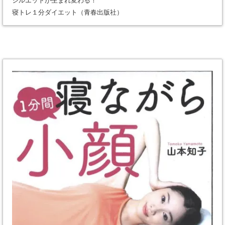
シルエットが生まれ変わる！
寝トレ１分ダイエット（青春出版社）