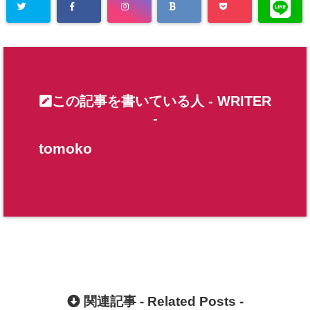
この記事を書いている人 -
WRITER
-
tomoko
関連記事 -
Related Posts
-