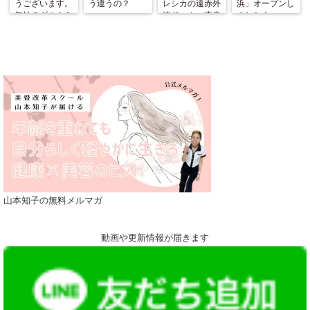
うございます。
う違うの？
レシカの遠赤外
浜」オープンし
年始のダルさを
線ドーム＋痩身
ました！
ふっとばす！
整体〜
（施術と美骨ス
トレッチ＆お茶
会開催）
山本知子の無料メルマガ
動画や更新情報が届きます