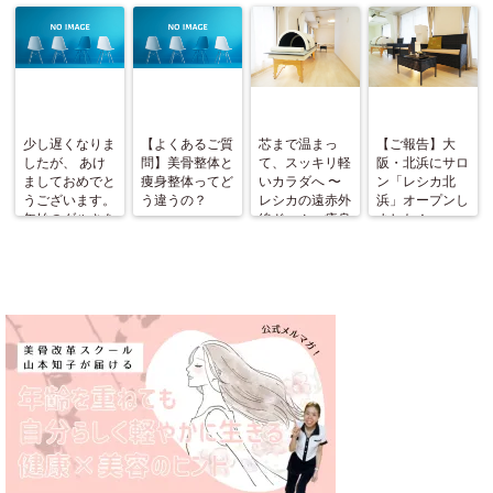
少し遅くなりま
【よくあるご質
芯まで温まっ
【ご報告】大
したが、 あけ
問】美骨整体と
て、スッキリ軽
阪・北浜にサロ
ましておめでと
痩身整体ってど
いカラダへ 〜
ン「レシカ北
うございます。
う違うの？
レシカの遠赤外
浜」オープンし
年始のダルさを
線ドーム＋痩身
ました！
ふっとばす！
整体〜
（施術と美骨ス
トレッチ＆お茶
会開催）