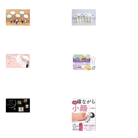
スッキリ軽いカラ
北浜にサロン「レ
ダへ 〜レシカの遠
シカ北浜」オープ
赤外線ドーム＋痩
ンしました！
身整体〜
2025.08.09
2025.08.10
アンチが出てきた
「妻だから」「母
ら「良かった
だから」って誰が
ね」！？
決めた？
2025.04.25
2025.03.14
無料メルマガ、始
終了【奈良市】
めました！
2023年6/9ならリ
ビングフェスタ・
2025.02.07
夏 and Health＆
Beauty Fes.出店
決定！！ ★ならリ
ビングフェスタ特
別セミナー★ 身体
の歪み（ゆがみ）
終了！イベント開
『一分間寝ながら
改善・健康ストレ