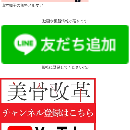
山本知子の無料メルマガ
動画や更新情報が届きます
気軽に登録してくださいね♪