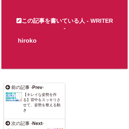
この記事を書いている人 -
WRITER
-
hiroko
前の記事 -
Prev
-
【キレイな姿勢を作
る】背中をスッキリさ
せて、姿勢を整える動
き
次の記事 -
Next
-