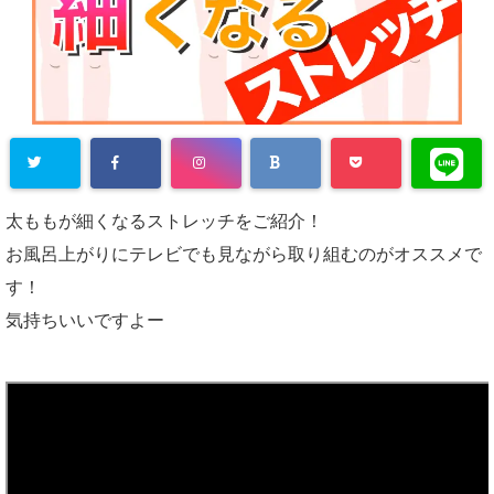
太ももが細くなるストレッチをご紹介！
お風呂上がりにテレビでも見ながら取り組むのがオススメで
す！
気持ちいいですよー