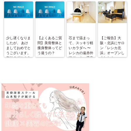
少し遅くなりま
【よくあるご質
芯まで温まっ
【ご報告】大
したが、 あけ
問】美骨整体と
て、スッキリ軽
阪・北浜にサロ
ましておめでと
痩身整体ってど
いカラダへ 〜
ン「レシカ北
うございます。
う違うの？
レシカの遠赤外
浜」オープンし
年始のダルさを
線ドーム＋痩身
ました！
ふっとばす！
整体〜
（施術と美骨ス
トレッチ＆お茶
会開催）