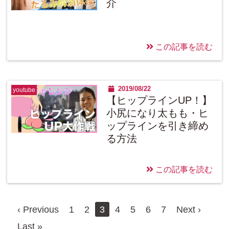
介
この記事を読む
2019/08/22
youtube
【ヒップラインUP！】
小尻になり太もも・ヒ
ップラインを引き締め
る方法
この記事を読む
‹ Previous
1
2
3
4
5
6
7
Next ›
Last »