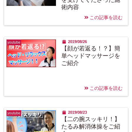
術内容
この記事を読む
2019/08/26
youtube
【顔が若返る！？】簡
単ヘッドマッサージを
ご紹介
この記事を読む
2019/08/23
youtube
【二の腕スッキリ！】
たるみ解消体操をご紹