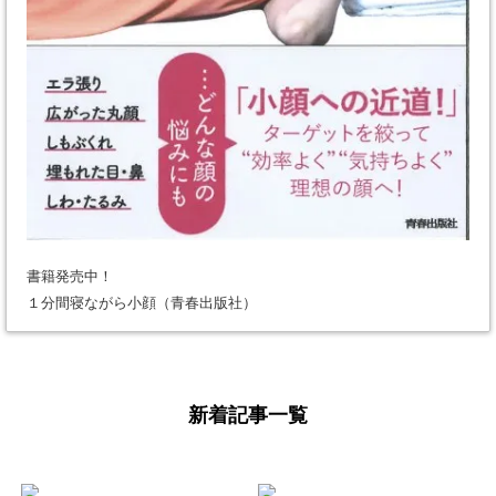
書籍発売中！
１分間寝ながら小顔（青春出版社）
新着記事一覧