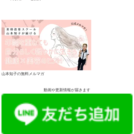
山本知子の無料メルマガ
動画や更新情報が届きます