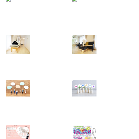
少し遅くなりまし
【よくあるご質
たが、 あけまして
問】美骨整体と痩
おめでとうござい
身整体ってどう違
ます。年始のダル
うの？
さをふっとばす！
2025.08.11
（施術と美骨スト
レッチ＆お茶会開
催）
2026.01.18
芯まで温まって、
【ご報告】大阪・
スッキリ軽いカラ
北浜にサロン「レ
ダへ 〜レシカの遠
シカ北浜」オープ
赤外線ドーム＋痩
ンしました！
身整体〜
2025.08.09
2025.08.10
アンチが出てきた
「妻だから」「母
ら「良かった
だから」って誰が
ね」！？
決めた？
2025.04.25
2025.03.14