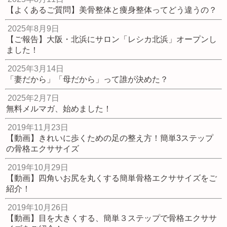
【よくあるご質問】美骨整体と痩身整体ってどう違うの？
2025年8月9日
【ご報告】大阪・北浜にサロン「レシカ北浜」オープンし
ました！
2025年3月14日
「妻だから」「母だから」って誰が決めた？
2025年2月7日
無料メルマガ、始めました！
2019年11月23日
【動画】きれいに歩くための足の整え方！簡単3ステップ
の骨格エクササイズ
2019年10月29日
【動画】四角いお尻を丸くする簡単骨格エクササイズをご
紹介！
2019年10月26日
【動画】目を大きくする、簡単３ステップで骨格エクササ