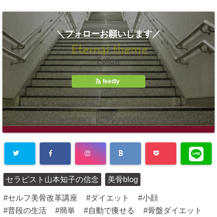
＼フォローお願いします／
Follow
feedly
Warning
: Un
セラピスト山本知子の信念
美骨blog
defined array
セルフ美骨改革講座
ダイエット
小顔
key "Twitter"
普段の生活
簡単
自動で痩せる
骨盤ダイエット
in
/home/plu