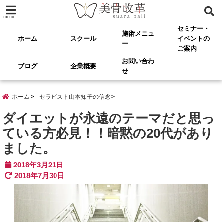
menu
セミナー・
施術メニュ
ホーム
スクール
イベントの
ー
ご案内
お問い合わ
ブログ
企業概要
せ
ホーム
セラピスト山本知子の信念
ダイエットが永遠のテーマだと思っ
ている方必見！！暗黙の20代があり
ました。
2018年3月21日
2018年7月30日