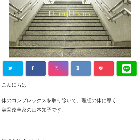
Warning
: Un
こんにちは
defined array
key "Twitter"
体のコンプレックスを取り除いて、理想の体に導く
in
/home/plu
美骨改革家の山本知子です。
s1state/suar
a-bali.com/p
ublic_html/w