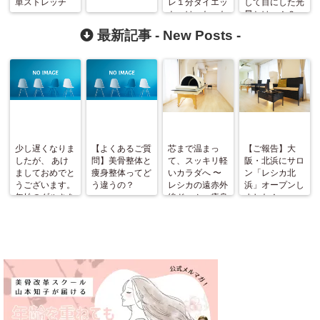
単ストレッチ
レ１分ダイエッ
して目にした光
ト』は、たった
景とはっ！？
５ポーズで体が
最新記事 -
New Posts
-
変わる！
少し遅くなりま
【よくあるご質
芯まで温まっ
【ご報告】大
したが、 あけ
問】美骨整体と
て、スッキリ軽
阪・北浜にサロ
ましておめでと
痩身整体ってど
いカラダへ 〜
ン「レシカ北
うございます。
う違うの？
レシカの遠赤外
浜」オープンし
年始のダルさを
線ドーム＋痩身
ました！
ふっとばす！
整体〜
（施術と美骨ス
トレッチ＆お茶
会開催）