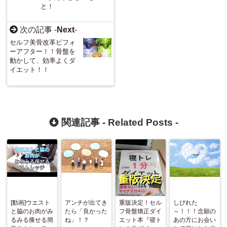
と！
次の記事 -
Next
-
セルフ美骨改革ビフォ
ーアフター！！骨盤を
動かして、効率よくダ
イエット！！
関連記事 -
Related Posts
-
[動画]ウエスト
アンチが出てき
重版決定！セル
しびれた
と脇のお肉がみ
たら「良かった
フ骨盤矯正ダイ
～！！！念願の
るみる痩せる簡
ね」！？
エット本『寝ト
あの方にお会い