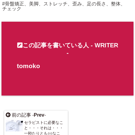
骨盤矯正、美脚、ストレッチ、歪み、足の長さ、整体、
チェック
s1state/suar
a-bali.com/p
ublic_html/w
p-content/pl
この記事を書いている人 -
WRITER
ugins/sns-c
-
ount-cache/
sns-count-c
tomoko
ache.php
on
line
2897
前の記事 -
Prev
-
セラピストに必要なこ
と・・・それは・・・
一秒たりとも○○なこ