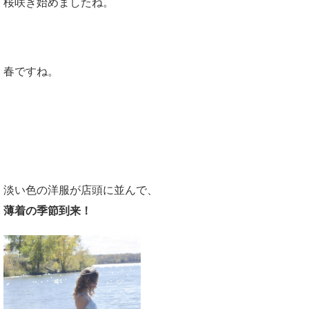
桜咲き始めましたね。
p-content/pl
ugins/sns-c
ount-cache/
春ですね。
sns-count-c
ache.php
on
line
2897
薄着の季節到来！
淡い色の洋服が店頭に並んで、
薄着の季節到来！