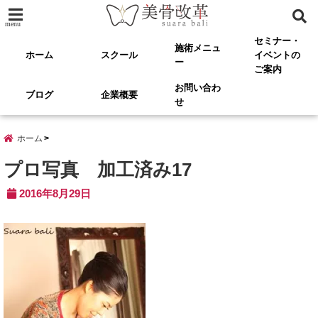
menu
セミナー・
施術メニュ
ホーム
スクール
イベントの
ー
ご案内
お問い合わ
ブログ
企業概要
せ
ホーム
プロ写真 加工済み17
2016年8月29日