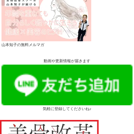
山本知子の無料メルマガ
動画や更新情報が届きます
気軽に登録してくださいね♪