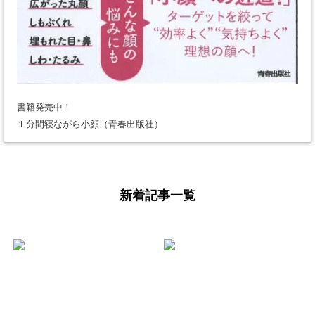
書籍発売中！
１分間寝ながら小顔（青春出版社）
新着記事一覧
少し遅くなりまし
【よくあるご質