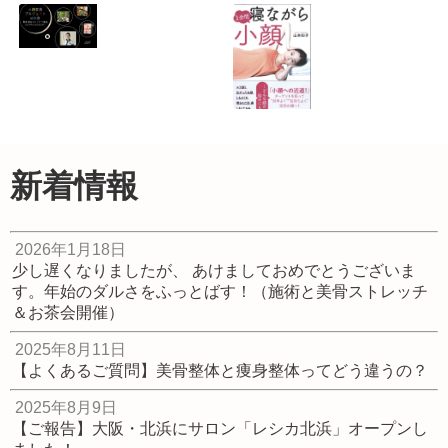
ビングフェスタ・
2025.02.07
夏 and Health＆
Beauty Fes.出店
決定！！ ★ならリ
ビングフェスタ特
別セミナー★ 身体
の歪み（ゆがみ）
終了！イベント開
『一分間寝ながら
改善・健康ストレ
催【奈良】小顔変
小顔』（青春出版
ッチ
身プロジェクト！
社）出版しまし
2023.05.29
簡単骨格セルフケ
た！
新着情報
ア講座
2020.09.20
2023.04.04
2026年1月18日
少し遅くなりましたが、 あけましておめでとうございま
す。年始のダルさをふっとばす！（施術と美骨ストレッチ
＆お茶会開催）
2025年8月11日
【よくあるご質問】美骨整体と痩身整体ってどう違うの？
2025年8月9日
【ご報告】大阪・北浜にサロン「レシカ北浜」オープンし