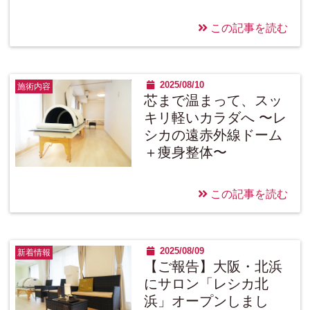
この記事を読む
2025/08/10
施術内容
芯まで温まって、スッ
キリ軽いカラダへ 〜レ
シカの遠赤外線ドーム
＋痩身整体〜
この記事を読む
2025/08/09
新着情報
【ご報告】大阪・北浜
にサロン「レシカ北
浜」オープンしまし