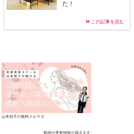
た！
この記事を読む
山本知子の無料メルマガ
動画や更新情報が届きます