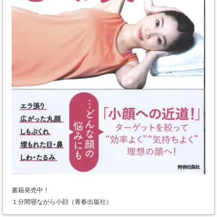
書籍発売中！
１分間寝ながら小顔（青春出版社）