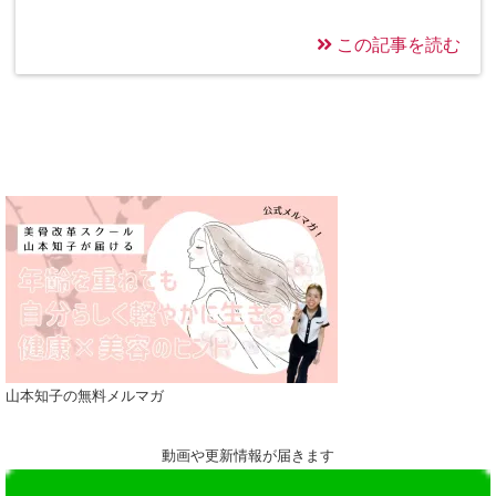
この記事を読む
山本知子の無料メルマガ
動画や更新情報が届きます