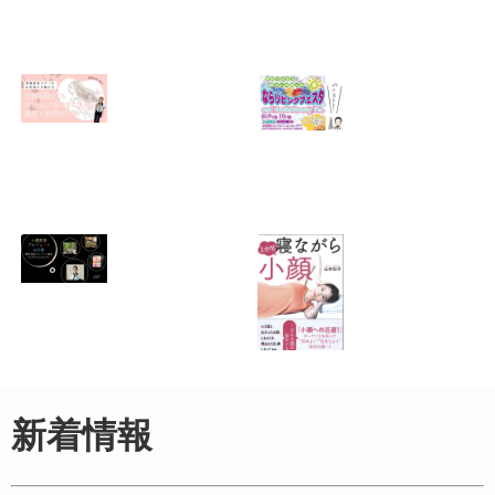
アンチが出てきた
「妻だから」「母
ら「良かった
だから」って誰が
ね」！？
決めた？
2025.04.25
2025.03.14
無料メルマガ、始
終了【奈良市】
めました！
2023年6/9ならリ
ビングフェスタ・
2025.02.07
夏 and Health＆
Beauty Fes.出店
決定！！ ★ならリ
ビングフェスタ特
別セミナー★ 身体
の歪み（ゆがみ）
終了！イベント開
『一分間寝ながら
改善・健康ストレ
催【奈良】小顔変
小顔』（青春出版
ッチ
身プロジェクト！
社）出版しまし
2023.05.29
簡単骨格セルフケ
た！
新着情報
ア講座
2020.09.20
2023.04.04