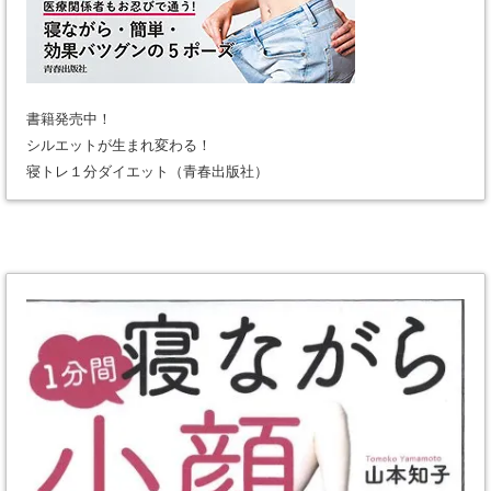
書籍発売中！
シルエットが生まれ変わる！
寝トレ１分ダイエット（青春出版社）