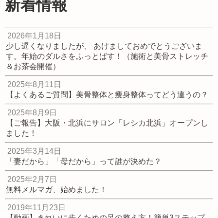
新着情報
ア講座
2020.09.20
2023.04.04
2026年1月18日
少し遅くなりましたが、 あけましておめでとうございま
す。年始のダルさをふっとばす！（施術と美骨ストレッチ
＆お茶会開催）
2025年8月11日
【よくあるご質問】美骨整体と痩身整体ってどう違うの？
2025年8月9日
【ご報告】大阪・北浜にサロン「レシカ北浜」オープンし
ました！
2025年3月14日
「妻だから」「母だから」って誰が決めた？
2025年2月7日
無料メルマガ、始めました！
2019年11月23日
【動画】きれいに歩くための足の整え方！簡単3ステップ