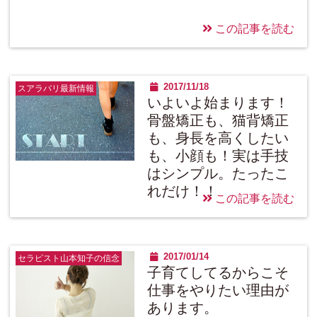
この記事を読む
2017/11/18
スアラバリ最新情報
いよいよ始まります！
骨盤矯正も、猫背矯正
も、身長を高くしたい
も、小顔も！実は手技
はシンプル。たったこ
れだけ！！
この記事を読む
2017/01/14
セラピスト山本知子の信念
子育てしてるからこそ
仕事をやりたい理由が
あります。