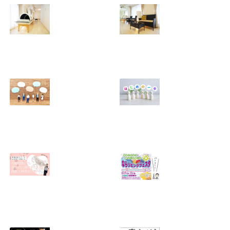
おめでとうござい
身整体ってどう違
ます。年始のダル
うの？
さをふっとばす！
2025.08.11
（施術と美骨スト
レッチ＆お茶会開
催）
2026.01.18
芯まで温まって、
【ご報告】大阪・
スッキリ軽いカラ
北浜にサロン「レ
ダへ 〜レシカの遠
シカ北浜」オープ
赤外線ドーム＋痩
ンしました！
身整体〜
2025.08.09
2025.08.10
アンチが出てきた
「妻だから」「母
ら「良かった
だから」って誰が
ね」！？
決めた？
2025.04.25
2025.03.14
無料メルマガ、始
終了【奈良市】
めました！
2023年6/9ならリ
ビングフェスタ・
2025.02.07