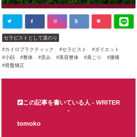
セラピストとして道のり
カイロプラクティック
セラピスト
ダイエット
小顔
整体
歪み
美容整体
肩こり
腰痛
骨盤矯正
この記事を書いている人 -
WRITER
-
tomoko