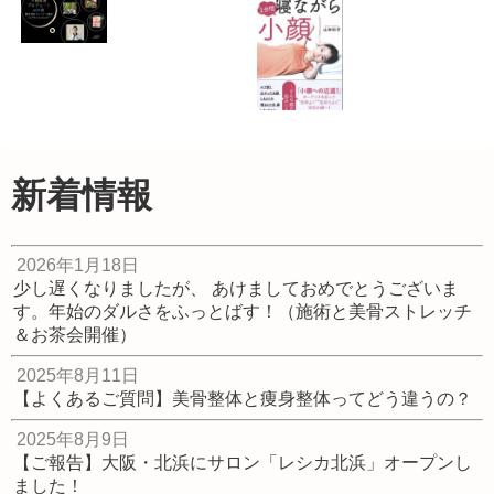
夏 and Health＆
Beauty Fes.出店
決定！！ ★ならリ
ビングフェスタ特
別セミナー★ 身体
の歪み（ゆがみ）
終了！イベント開
『一分間寝ながら
改善・健康ストレ
催【奈良】小顔変
小顔』（青春出版
ッチ
身プロジェクト！
社）出版しまし
2023.05.29
簡単骨格セルフケ
た！
新着情報
ア講座
2020.09.20
2023.04.04
2026年1月18日
少し遅くなりましたが、 あけましておめでとうございま
す。年始のダルさをふっとばす！（施術と美骨ストレッチ
＆お茶会開催）
2025年8月11日
【よくあるご質問】美骨整体と痩身整体ってどう違うの？
2025年8月9日
【ご報告】大阪・北浜にサロン「レシカ北浜」オープンし
ました！