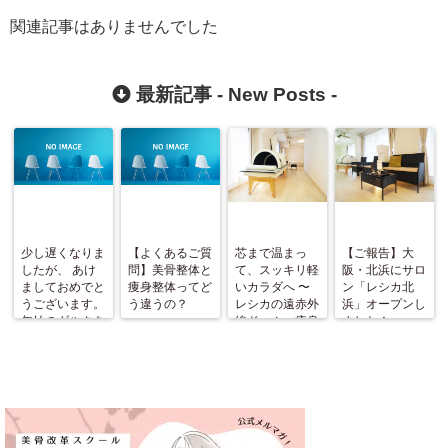
関連記事はありませんでした
最新記事 -
New Posts
-
少し遅くなりま
【よくあるご質
芯まで温まっ
【ご報告】大
したが、 あけ
問】美骨整体と
て、スッキリ軽
阪・北浜にサロ
ましておめでと
痩身整体ってど
いカラダへ 〜
ン「レシカ北
うございます。
う違うの？
レシカの遠赤外
浜」オープンし
年始のダルさを
線ドーム＋痩身
ました！
ふっとばす！
整体〜
（施術と美骨ス
トレッチ＆お茶
会開催）