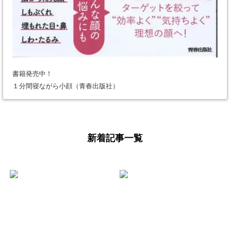
書籍発売中！
１分間寝ながら小顔（青春出版社）
新着記事一覧
少し遅くなりまし
【よくあるご質
たが、 あけまして
問】美骨整体と痩