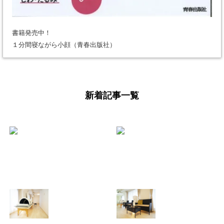
書籍発売中！
１分間寝ながら小顔（青春出版社）
新着記事一覧
少し遅くなりまし
【よくあるご質
たが、 あけまして
問】美骨整体と痩
おめでとうござい
身整体ってどう違
ます。年始のダル
うの？
さをふっとばす！
2025.08.11
（施術と美骨スト