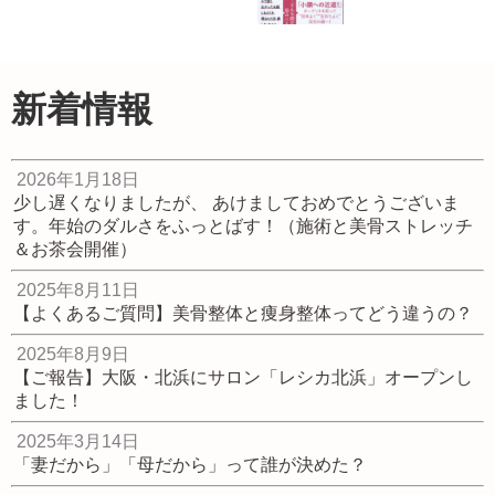
別セミナー★ 身体
の歪み（ゆがみ）
終了！イベント開
『一分間寝ながら
改善・健康ストレ
催【奈良】小顔変
小顔』（青春出版
ッチ
身プロジェクト！
社）出版しまし
2023.05.29
簡単骨格セルフケ
た！
新着情報
ア講座
2020.09.20
2023.04.04
2026年1月18日
少し遅くなりましたが、 あけましておめでとうございま
す。年始のダルさをふっとばす！（施術と美骨ストレッチ
＆お茶会開催）
2025年8月11日
【よくあるご質問】美骨整体と痩身整体ってどう違うの？
2025年8月9日
【ご報告】大阪・北浜にサロン「レシカ北浜」オープンし
ました！
2025年3月14日
「妻だから」「母だから」って誰が決めた？