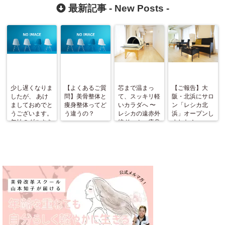
す！！
最新記事 -
New Posts
-
少し遅くなりま
【よくあるご質
芯まで温まっ
【ご報告】大
したが、 あけ
問】美骨整体と
て、スッキリ軽
阪・北浜にサロ
ましておめでと
痩身整体ってど
いカラダへ 〜
ン「レシカ北
うございます。
う違うの？
レシカの遠赤外
浜」オープンし
年始のダルさを
線ドーム＋痩身
ました！
ふっとばす！
整体〜
（施術と美骨ス
トレッチ＆お茶
会開催）