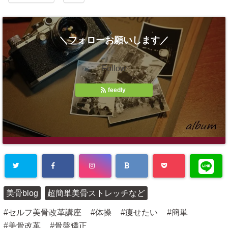
＼フォローお願いします／
Follow
feedly
美骨blog
超簡単美骨ストレッチなど
セルフ美骨改革講座
体操
痩せたい
簡単
美骨改革
骨盤矯正