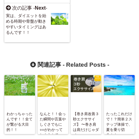
次の記事 -
Next
-
実は、ダイエットを始
める時期や骨盤が動き
やすいタイミングはあ
るんです！！
関連記事 -
Related Posts
-
わかっちゃった
なんと！！会っ
【巻き肩改善３
たったこれだけ
んです！！全て
た瞬間や言葉や
秒エクササイ
で！？簡単２ス
が繋がる大目
しぐさでもに
ズ】 〜巻き肩
テップ体操で、
的！！
○○がわかって
は肩だけじゃダ
夏を乗り切
しまうんで
メ〜
る！！