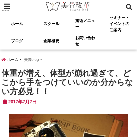
menu
セミナー・
施術メニュ
ホーム
スクール
イベントの
ー
ご案内
お問い合わ
ブログ
企業概要
せ
ホーム
美骨blog
体重が増え、体型が崩れ過ぎて、ど
こから手をつけていいのか分からな
い方必見！！
2017年7月7日