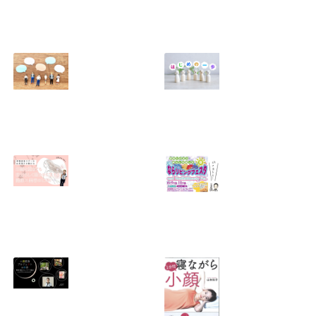
レッチ＆お茶会開
催）
2026.01.18
芯まで温まって、
【ご報告】大阪・
スッキリ軽いカラ
北浜にサロン「レ
ダへ 〜レシカの遠
シカ北浜」オープ
赤外線ドーム＋痩
ンしました！
身整体〜
2025.08.09
2025.08.10
アンチが出てきた
「妻だから」「母
ら「良かった
だから」って誰が
ね」！？
決めた？
2025.04.25
2025.03.14
無料メルマガ、始
終了【奈良市】
めました！
2023年6/9ならリ
ビングフェスタ・
2025.02.07
夏 and Health＆
Beauty Fes.出店
決定！！ ★ならリ
ビングフェスタ特