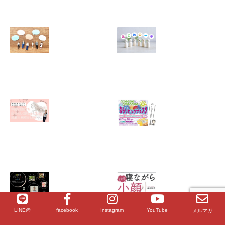
2026.01.18
芯まで温まって、
【ご報告】大阪・
スッキリ軽いカラ
北浜にサロン「レ
ダへ 〜レシカの遠
シカ北浜」オープ
赤外線ドーム＋痩
ンしました！
身整体〜
2025.08.09
2025.08.10
アンチが出てきた
「妻だから」「母
ら「良かった
だから」って誰が
ね」！？
決めた？
2025.04.25
2025.03.14
無料メルマガ、始
終了【奈良市】
めました！
2023年6/9ならリ
ビングフェスタ・
2025.02.07
夏 and Health＆
Beauty Fes.出店
決定！！ ★ならリ
ビングフェスタ特
LINE@
facebook
Instagram
YouTube
メルマガ
別セミナー★ 身体