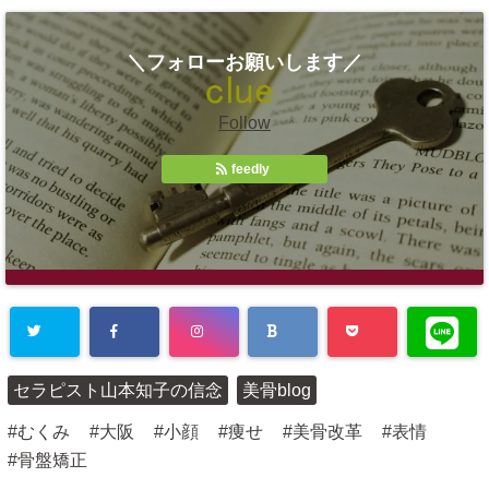
＼フォローお願いします／
Follow
feedly
セラピスト山本知子の信念
美骨blog
むくみ
大阪
小顔
痩せ
美骨改革
表情
骨盤矯正