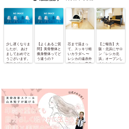
少し遅くなりま
【よくあるご質
芯まで温まっ
【ご報告】大
したが、 あけ
問】美骨整体と
て、スッキリ軽
阪・北浜にサロ
ましておめでと
痩身整体ってど
いカラダへ 〜
ン「レシカ北
うございます。
う違うの？
レシカの遠赤外
浜」オープンし
年始のダルさを
線ドーム＋痩身
ました！
ふっとばす！
整体〜
（施術と美骨ス
トレッチ＆お茶
会開催）