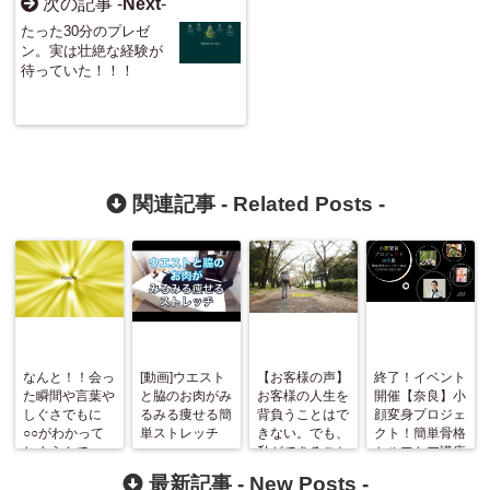
次の記事 -
Next
-
たった30分のプレゼ
ン。実は壮絶な経験が
待っていた！！！
関連記事 -
Related Posts
-
なんと！！会っ
[動画]ウエスト
【お客様の声】
終了！イベント
た瞬間や言葉や
と脇のお肉がみ
お客様の人生を
開催【奈良】小
しぐさでもに
るみる痩せる簡
背負うことはで
顔変身プロジェ
○○がわかって
単ストレッチ
きない。でも、
クト！簡単骨格
しまうんで
私ができること
セルフケア講座
す！！
は・・・
最新記事 -
New Posts
-