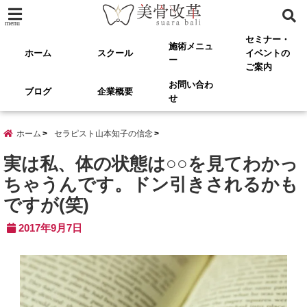
menu
セミナー・
施術メニュ
ホーム
スクール
イベントの
ー
ご案内
お問い合わ
ブログ
企業概要
せ
ホーム
セラピスト山本知子の信念
実は私、体の状態は○○を見てわかっ
ちゃうんです。ドン引きされるかも
ですが(笑)
2017年9月7日