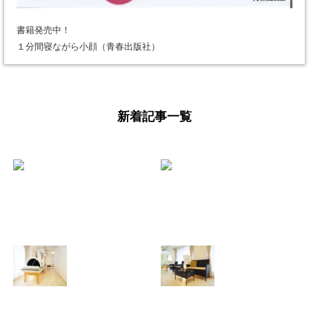
書籍発売中！
１分間寝ながら小顔（青春出版社）
新着記事一覧
少し遅くなりまし
【よくあるご質
たが、 あけまして
問】美骨整体と痩
おめでとうござい
身整体ってどう違
ます。年始のダル
うの？
さをふっとばす！
2025.08.11
（施術と美骨スト
レッチ＆お茶会開
催）