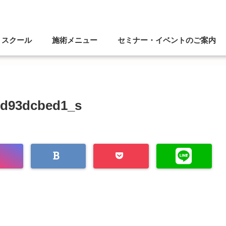
スクール
施術メニュー
セミナー・イベントのご案内
0d93dcbed1_s