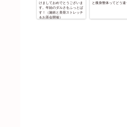
けましておめでとうございま
と痩身整体ってどう違
す。年始のダルさをふっとば
す！（施術と美骨ストレッチ
＆お茶会開催）