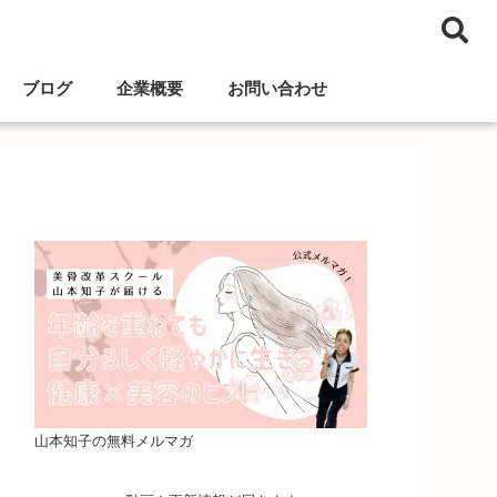
ブログ
企業概要
お問い合わせ
山本知子の無料メルマガ