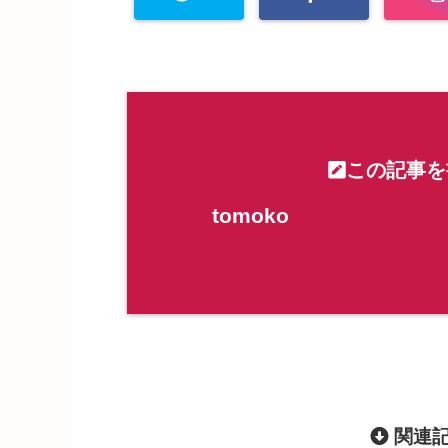
この記事を
tomoko
関連記