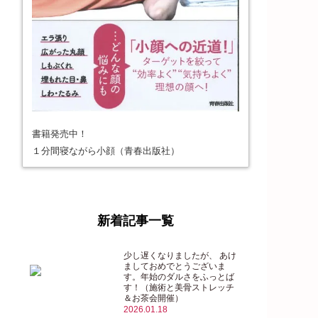
書籍発売中！
１分間寝ながら小顔（青春出版社）
新着記事一覧
少し遅くなりましたが、 あけ
ましておめでとうございま
す。年始のダルさをふっとば
す！（施術と美骨ストレッチ
＆お茶会開催）
2026.01.18