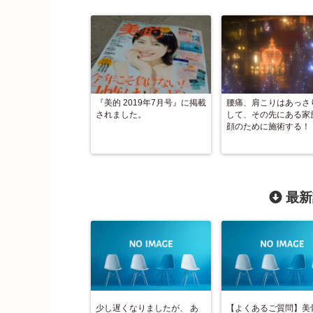
『美的 2019年7月号』に掲載
腰痛、肩こりはあっさ
されました。
して、その先にある家
顔のために施術する！
最新
少し遅くなりましたが、 あ
【よくあるご質問】美