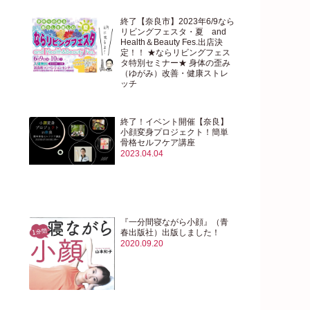
終了【奈良市】2023年6/9なら
リビングフェスタ・夏 and
Health＆Beauty Fes.出店決
定！！ ★ならリビングフェス
タ特別セミナー★ 身体の歪み
（ゆがみ）改善・健康ストレ
ッチ
2023.05.29
終了！イベント開催【奈良】
小顔変身プロジェクト！簡単
骨格セルフケア講座
2023.04.04
『一分間寝ながら小顔』（青
春出版社）出版しました！
2020.09.20