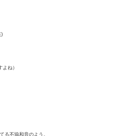
)
すよね）
てる不協和音のよう。