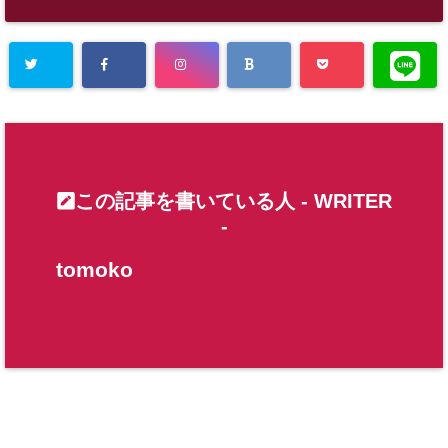
この記事を書いている人 -
WRITER
-
tomoko