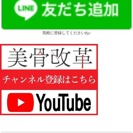
気軽に登録してくださいね♪