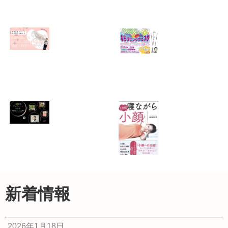
アンチが出てきた
「妻だから」「母
ら「良かった
だから」って誰が
ね」！？
決めた？
2025.04.25
2025.03.14
無料メルマガ、始
終了【奈良市】
めました！
2023年6/9ならリ
ビングフェスタ・
2025.02.07
夏 and Health＆
Beauty Fes.出店
決定！！ ★ならリ
ビングフェスタ特
別セミナー★ 身体
の歪み（ゆがみ）
終了！イベント開
『一分間寝ながら
改善・健康ストレ
催【奈良】小顔変
小顔』（青春出版
ッチ
身プロジェクト！
社）出版しまし
2023.05.29
簡単骨格セルフケ
た！
新着情報
ア講座
2020.09.20
2023.04.04
2026年1月18日