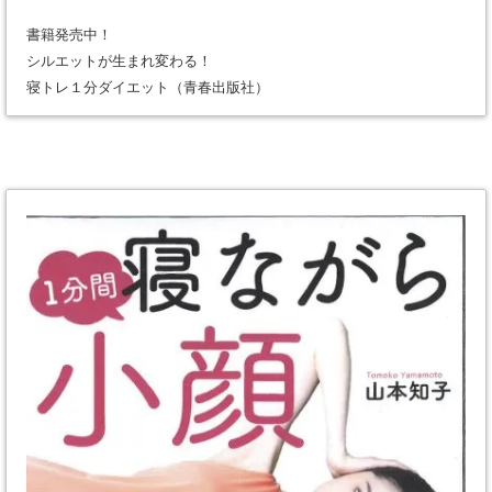
書籍発売中！
シルエットが生まれ変わる！
寝トレ１分ダイエット（青春出版社）