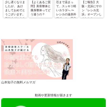
少し遅くなりま
【よくあるご質
芯まで温まっ
【ご報告】大
したが、 あけ
問】美骨整体と
て、スッキリ軽
阪・北浜にサロ
ましておめでと
痩身整体ってど
いカラダへ 〜
ン「レシカ北
うございます。
う違うの？
レシカの遠赤外
浜」オープンし
年始のダルさを
線ドーム＋痩身
ました！
ふっとばす！
整体〜
（施術と美骨ス
トレッチ＆お茶
会開催）
山本知子の無料メルマガ
動画や更新情報が届きます