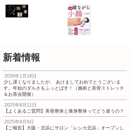
めました！
2023年6/9ならリ
ビングフェスタ・
2025.02.07
夏 and Health＆
Beauty Fes.出店
決定！！ ★ならリ
ビングフェスタ特
別セミナー★ 身体
の歪み（ゆがみ）
終了！イベント開
『一分間寝ながら
改善・健康ストレ
催【奈良】小顔変
小顔』（青春出版
ッチ
身プロジェクト！
社）出版しまし
2023.05.29
簡単骨格セルフケ
た！
新着情報
ア講座
2020.09.20
2023.04.04
2026年1月18日
少し遅くなりましたが、 あけましておめでとうございま
す。年始のダルさをふっとばす！（施術と美骨ストレッチ
＆お茶会開催）
2025年8月11日
【よくあるご質問】美骨整体と痩身整体ってどう違うの？
2025年8月9日
【ご報告】大阪・北浜にサロン「レシカ北浜」オープンし