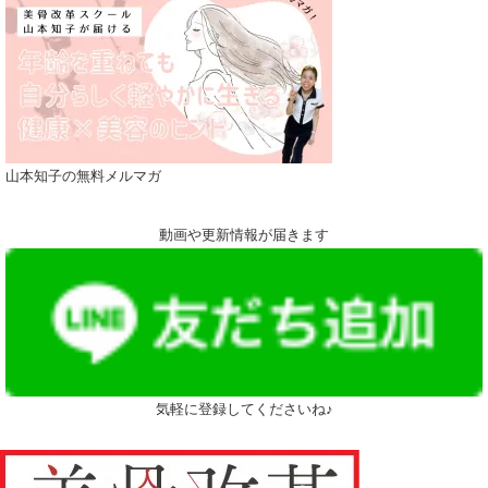
山本知子の無料メルマガ
動画や更新情報が届きます
気軽に登録してくださいね♪