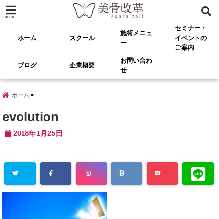
menu
セミナー・
施術メニュ
ホーム
スクール
イベントの
ー
ご案内
お問い合わ
ブログ
企業概要
せ
ホーム
evolution
2018年1月25日