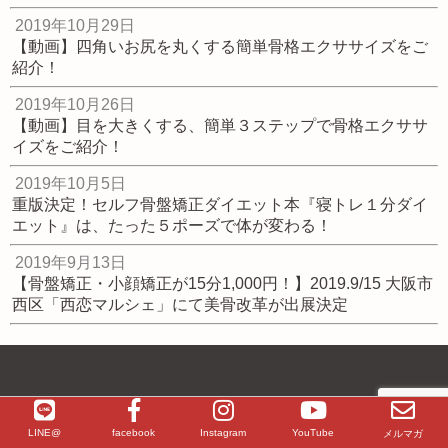
2019年10月29日
【動画】四角いお尻を丸くする簡単骨格エクササイズをご
紹介！
2019年10月26日
【動画】目を大きくする、簡単３ステップで骨格エクササ
イズをご紹介！
2019年10月5日
重版決定！セルフ骨盤矯正ダイエット本『寝トレ１分ダイ
エット』は、たった５ポーズで体が変わる！
2019年9月13日
【骨盤矯正・小顔矯正が15分1,000円！】2019.9/15 大阪市
西区「西恋マルシェ」にて美骨改革が出展決定
LINE@
facebook
Instagram
YouTube
メルマガ
Copyright©
美骨改革
, 2026 All Rights Reserved.