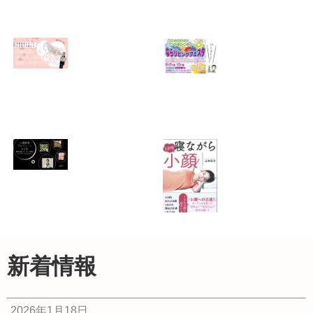
アンチが出てきた
「妻だから」「母
ら「良かった
だから」って誰が
ね」！？
決めた？
2025.04.25
2025.03.14
無料メルマガ、始
終了【奈良市】
めました！
2023年6/9ならリ
ビングフェスタ・
2025.02.07
夏 and Health＆
Beauty Fes.出店
決定！！ ★ならリ
ビングフェスタ特
別セミナー★ 身体
の歪み（ゆがみ）
終了！イベント開
『一分間寝ながら
改善・健康ストレ
催【奈良】小顔変
小顔』（青春出版
ッチ
身プロジェクト！
社）出版しまし
2023.05.29
簡単骨格セルフケ
た！
新着情報
ア講座
2020.09.20
2023.04.04
2026年1月18日