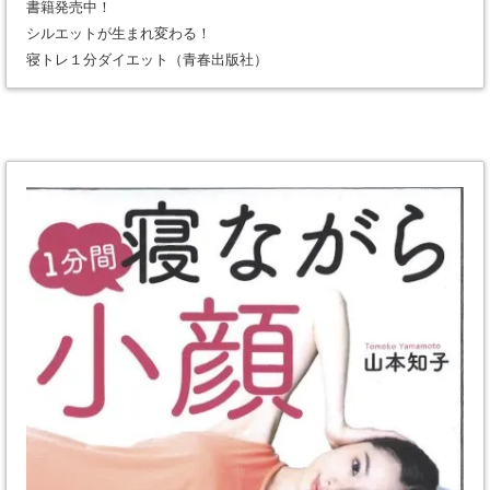
書籍発売中！
シルエットが生まれ変わる！
寝トレ１分ダイエット（青春出版社）