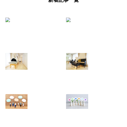
少し遅くなりまし
【よくあるご質
たが、 あけまして
問】美骨整体と痩
おめでとうござい
身整体ってどう違
ます。年始のダル
うの？
さをふっとばす！
2025.08.11
（施術と美骨スト
レッチ＆お茶会開
催）
2026.01.18
芯まで温まって、
【ご報告】大阪・
スッキリ軽いカラ
北浜にサロン「レ
ダへ 〜レシカの遠
シカ北浜」オープ
赤外線ドーム＋痩
ンしました！
身整体〜
2025.08.09
2025.08.10
アンチが出てきた
「妻だから」「母