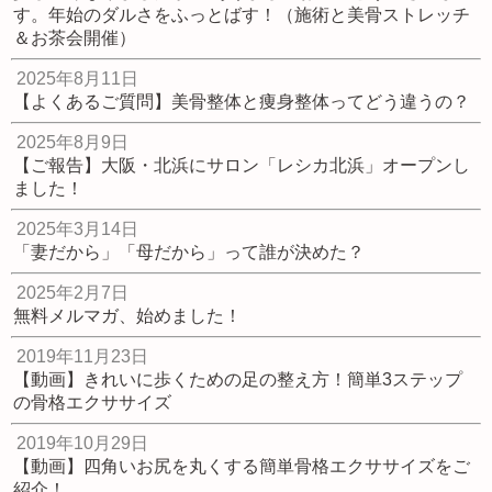
す。年始のダルさをふっとばす！（施術と美骨ストレッチ
＆お茶会開催）
2025年8月11日
【よくあるご質問】美骨整体と痩身整体ってどう違うの？
2025年8月9日
【ご報告】大阪・北浜にサロン「レシカ北浜」オープンし
ました！
2025年3月14日
「妻だから」「母だから」って誰が決めた？
2025年2月7日
無料メルマガ、始めました！
2019年11月23日
【動画】きれいに歩くための足の整え方！簡単3ステップ
の骨格エクササイズ
2019年10月29日
【動画】四角いお尻を丸くする簡単骨格エクササイズをご
紹介！