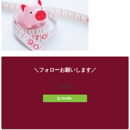
＼フォローお願いします／
Follow
feedly