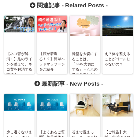
関連記事 -
Related Posts
-
【ネコ背が解
【顔が若返
骨盤を大切にす
え？体を整える
消！】足のライ
る！？】簡単ヘ
ることは、
ことがゴールじ
ンを整えて、ネ
ッドマッサージ
「○○を大切に
ゃないの？
コ背を解消する
をご紹介
する」＝△△の
方法！
魅力を失わない
こと。
最新記事 -
New Posts
-
少し遅くなりま
【よくあるご質
芯まで温まっ
【ご報告】大