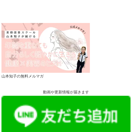
ふっとばす！
整体〜
（施術と美骨ス
トレッチ＆お茶
会開催）
山本知子の無料メルマガ
動画や更新情報が届きます