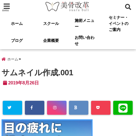
menu
セミナー・
施術メニュ
ホーム
スクール
イベントの
ー
ご案内
お問い合わ
ブログ
企業概要
せ
ホーム
サムネイル作成.001
2019年8月26日