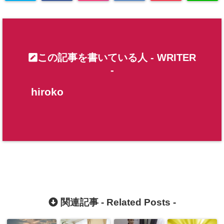
この記事を書いている人 -
WRITER
-
hiroko
関連記事 -
Related Posts
-