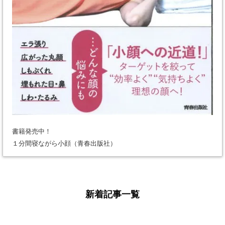
書籍発売中！
１分間寝ながら小顔（青春出版社）
新着記事一覧