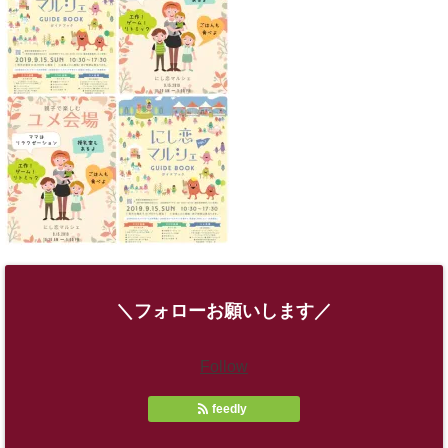
＼フォローお願いします／
Follow
feedly