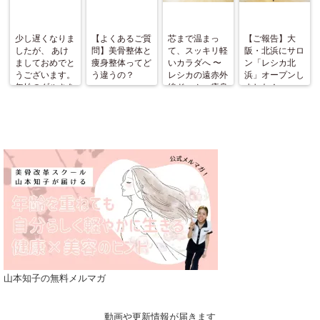
少し遅くなりま
【よくあるご質
芯まで温まっ
【ご報告】大
したが、 あけ
問】美骨整体と
て、スッキリ軽
阪・北浜にサロ
ましておめでと
痩身整体ってど
いカラダへ 〜
ン「レシカ北
うございます。
う違うの？
レシカの遠赤外
浜」オープンし
年始のダルさを
線ドーム＋痩身
ました！
ふっとばす！
整体〜
（施術と美骨ス
トレッチ＆お茶
会開催）
山本知子の無料メルマガ
動画や更新情報が届きます