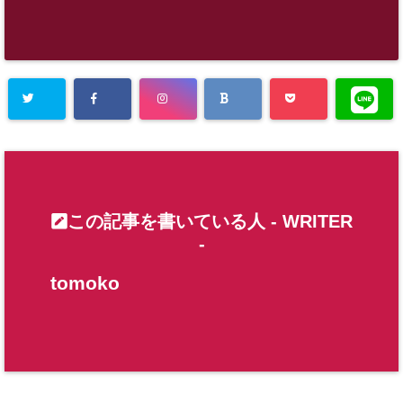
この記事を書いている人 -
WRITER
-
tomoko