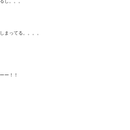
るし。。。
しまってる。。。。
ーー！！