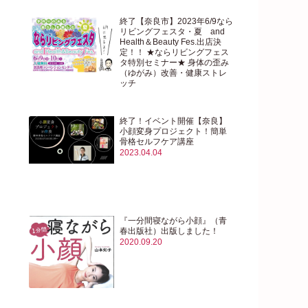
終了【奈良市】2023年6/9なら
リビングフェスタ・夏 and
Health＆Beauty Fes.出店決
定！！ ★ならリビングフェス
タ特別セミナー★ 身体の歪み
（ゆがみ）改善・健康ストレ
ッチ
2023.05.29
終了！イベント開催【奈良】
小顔変身プロジェクト！簡単
骨格セルフケア講座
2023.04.04
『一分間寝ながら小顔』（青
春出版社）出版しました！
2020.09.20