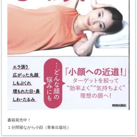
書籍発売中！
１分間寝ながら小顔（青春出版社）