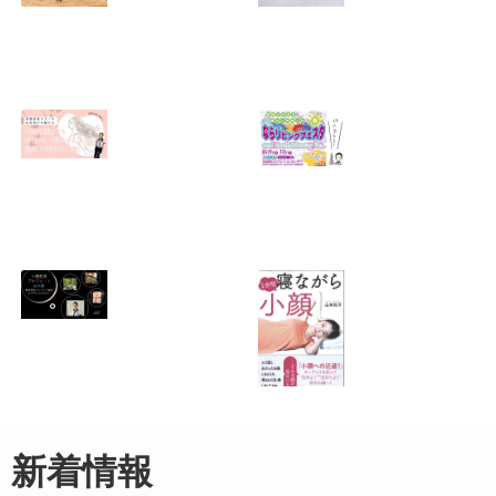
2025.08.10
アンチが出てきた
「妻だから」「母
ら「良かった
だから」って誰が
ね」！？
決めた？
2025.04.25
2025.03.14
無料メルマガ、始
終了【奈良市】
めました！
2023年6/9ならリ
ビングフェスタ・
2025.02.07
夏 and Health＆
Beauty Fes.出店
決定！！ ★ならリ
ビングフェスタ特
別セミナー★ 身体
の歪み（ゆがみ）
終了！イベント開
『一分間寝ながら
改善・健康ストレ
催【奈良】小顔変
小顔』（青春出版
ッチ
身プロジェクト！
社）出版しまし
2023.05.29
簡単骨格セルフケ
た！
新着情報
ア講座
2020.09.20
2023.04.04