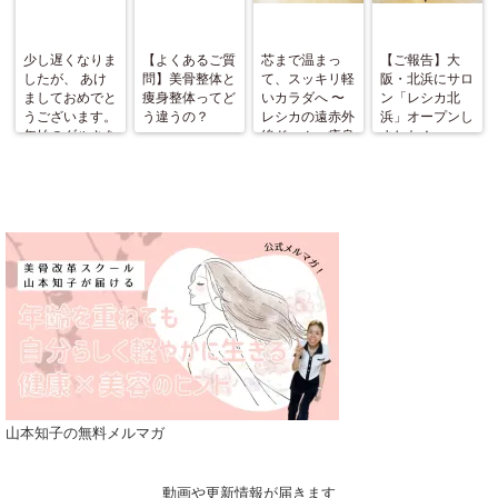
少し遅くなりま
【よくあるご質
芯まで温まっ
【ご報告】大
したが、 あけ
問】美骨整体と
て、スッキリ軽
阪・北浜にサロ
ましておめでと
痩身整体ってど
いカラダへ 〜
ン「レシカ北
うございます。
う違うの？
レシカの遠赤外
浜」オープンし
年始のダルさを
線ドーム＋痩身
ました！
ふっとばす！
整体〜
（施術と美骨ス
トレッチ＆お茶
会開催）
山本知子の無料メルマガ
動画や更新情報が届きます