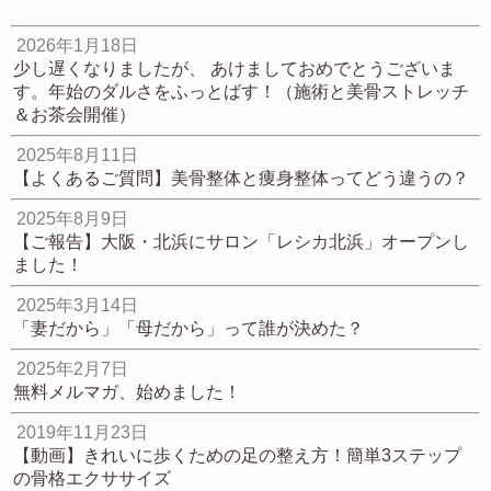
2026年1月18日
少し遅くなりましたが、 あけましておめでとうございま
す。年始のダルさをふっとばす！（施術と美骨ストレッチ
＆お茶会開催）
2025年8月11日
【よくあるご質問】美骨整体と痩身整体ってどう違うの？
2025年8月9日
【ご報告】大阪・北浜にサロン「レシカ北浜」オープンし
ました！
2025年3月14日
「妻だから」「母だから」って誰が決めた？
2025年2月7日
無料メルマガ、始めました！
2019年11月23日
【動画】きれいに歩くための足の整え方！簡単3ステップ
の骨格エクササイズ