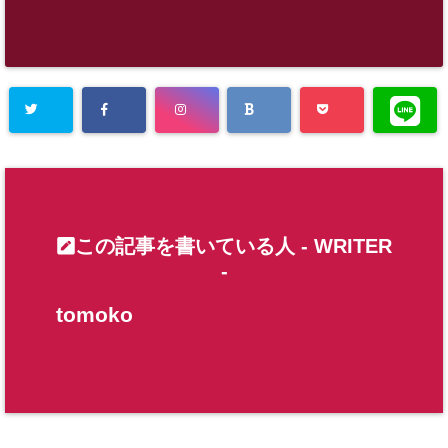
この記事を書いている人 -
WRITER
-
tomoko