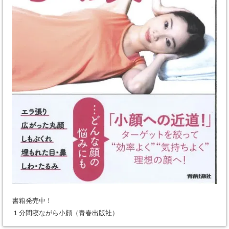
書籍発売中！
１分間寝ながら小顔（青春出版社）