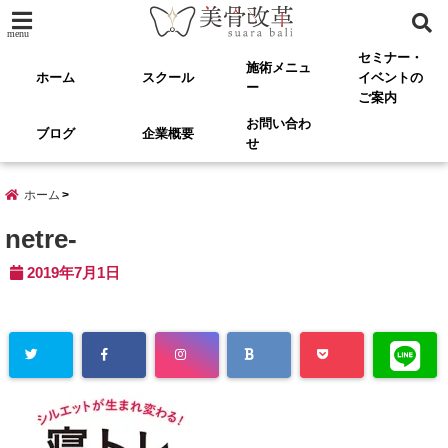
menu
セミナー・
施術メニュ
ホーム
スクール
イベントの
ー
ご案内
お問い合わ
ブログ
企業概要
せ
ホーム
netre-
2019年7月1日