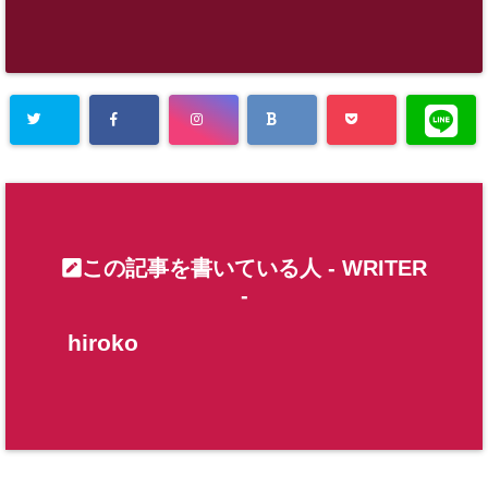
この記事を書いている人 -
WRITER
-
hiroko