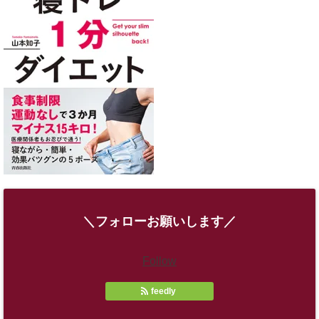
＼フォローお願いします／
Follow
feedly