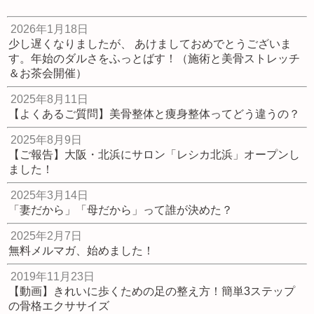
2026年1月18日
少し遅くなりましたが、 あけましておめでとうございま
す。年始のダルさをふっとばす！（施術と美骨ストレッチ
＆お茶会開催）
2025年8月11日
【よくあるご質問】美骨整体と痩身整体ってどう違うの？
2025年8月9日
【ご報告】大阪・北浜にサロン「レシカ北浜」オープンし
ました！
2025年3月14日
「妻だから」「母だから」って誰が決めた？
2025年2月7日
無料メルマガ、始めました！
2019年11月23日
【動画】きれいに歩くための足の整え方！簡単3ステップ
の骨格エクササイズ