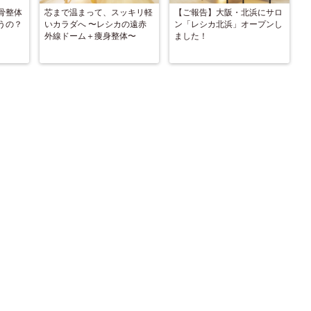
骨整体
芯まで温まって、スッキリ軽
【ご報告】大阪・北浜にサロ
うの？
いカラダへ 〜レシカの遠赤
ン「レシカ北浜」オープンし
外線ドーム＋痩身整体〜
ました！