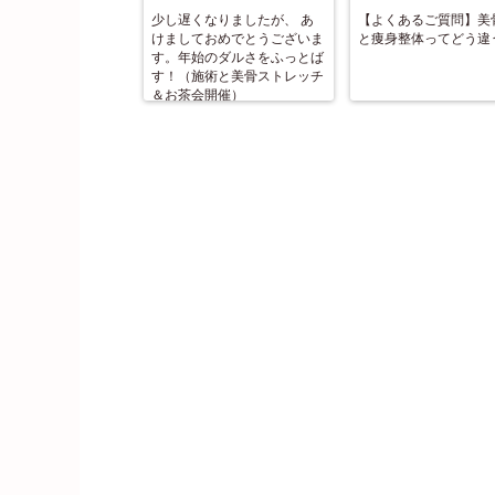
少し遅くなりましたが、 あ
【よくあるご質問】美
けましておめでとうございま
と痩身整体ってどう違
す。年始のダルさをふっとば
す！（施術と美骨ストレッチ
＆お茶会開催）