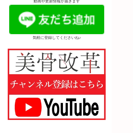
動画や更新情報が届きます
気軽に登録してくださいね♪