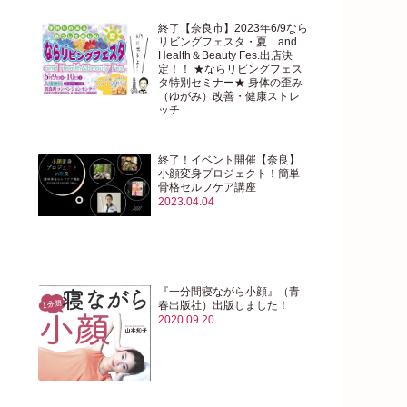
終了【奈良市】2023年6/9なら
リビングフェスタ・夏 and
Health＆Beauty Fes.出店決
定！！ ★ならリビングフェス
タ特別セミナー★ 身体の歪み
（ゆがみ）改善・健康ストレ
ッチ
2023.05.29
終了！イベント開催【奈良】
小顔変身プロジェクト！簡単
骨格セルフケア講座
2023.04.04
『一分間寝ながら小顔』（青
春出版社）出版しました！
2020.09.20