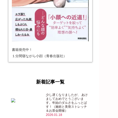
書籍発売中！
１分間寝ながら小顔（青春出版社）
新着記事一覧
少し遅くなりましたが、 あけ
ましておめでとうございま
す。年始のダルさをふっとば
す！（施術と美骨ストレッチ
＆お茶会開催）
2026.01.18