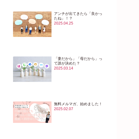
アンチが出てきたら「良かっ
たね」！？
2025.04.25
「妻だから」「母だから」っ
て誰が決めた？
2025.03.14
無料メルマガ、始めました！
2025.02.07