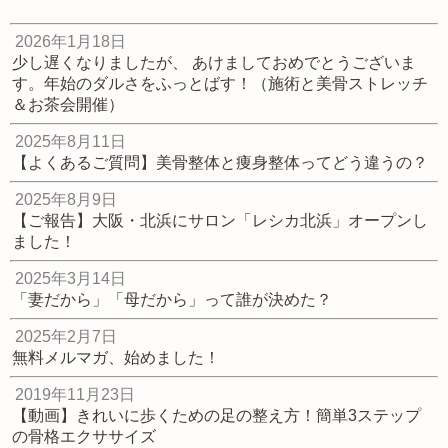
2026年1月18日
少し遅くなりましたが、 あけましておめでとうございま
す。年始のダルさをふっとばす！（施術と美骨ストレッチ
＆お茶会開催）
2025年8月11日
【よくあるご質問】美骨整体と痩身整体ってどう違うの？
2025年8月9日
【ご報告】大阪・北浜にサロン「レシカ北浜」オープンし
ました！
2025年3月14日
「妻だから」「母だから」って誰が決めた？
2025年2月7日
無料メルマガ、始めました！
2019年11月23日
【動画】きれいに歩くための足の整え方！簡単3ステップ
の骨格エクササイズ