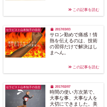
この記事を読む
2017/03/03
セラピスト山本知子の信念
サロン勤めで痛感！情
熱を伝えるのは、技術
の習得だけで解決はし
まへん。
この記事を読む
2017/02/07
セラピスト山本知子の信念
時間の使い方次第で、
大事な事、大事な人を
大切にできました。美