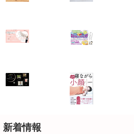
2025.08.10
アンチが出てきた
「妻だから」「母
ら「良かった
だから」って誰が
ね」！？
決めた？
2025.04.25
2025.03.14
無料メルマガ、始
終了【奈良市】
めました！
2023年6/9ならリ
ビングフェスタ・
2025.02.07
夏 and Health＆
Beauty Fes.出店
決定！！ ★ならリ
ビングフェスタ特
別セミナー★ 身体
の歪み（ゆがみ）
終了！イベント開
『一分間寝ながら
改善・健康ストレ
催【奈良】小顔変
小顔』（青春出版
ッチ
身プロジェクト！
社）出版しまし
2023.05.29
簡単骨格セルフケ
た！
新着情報
ア講座
2020.09.20
2023.04.04