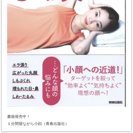
書籍発売中！
１分間寝ながら小顔（青春出版社）