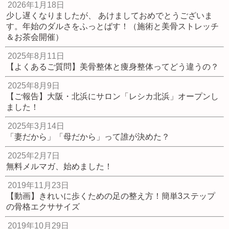
2026年1月18日
少し遅くなりましたが、 あけましておめでとうございま
す。年始のダルさをふっとばす！（施術と美骨ストレッチ
＆お茶会開催）
2025年8月11日
【よくあるご質問】美骨整体と痩身整体ってどう違うの？
2025年8月9日
【ご報告】大阪・北浜にサロン「レシカ北浜」オープンし
ました！
2025年3月14日
「妻だから」「母だから」って誰が決めた？
2025年2月7日
無料メルマガ、始めました！
2019年11月23日
【動画】きれいに歩くための足の整え方！簡単3ステップ
の骨格エクササイズ
2019年10月29日