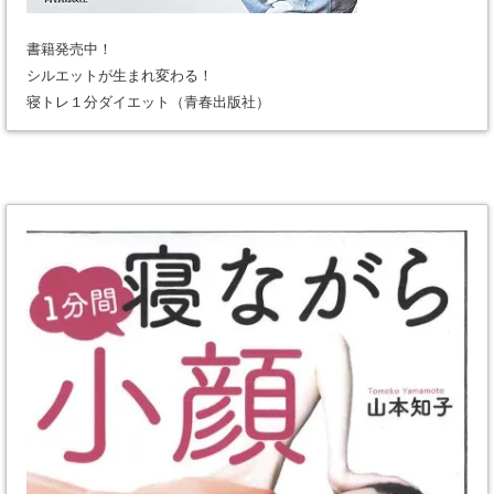
書籍発売中！
シルエットが生まれ変わる！
寝トレ１分ダイエット（青春出版社）