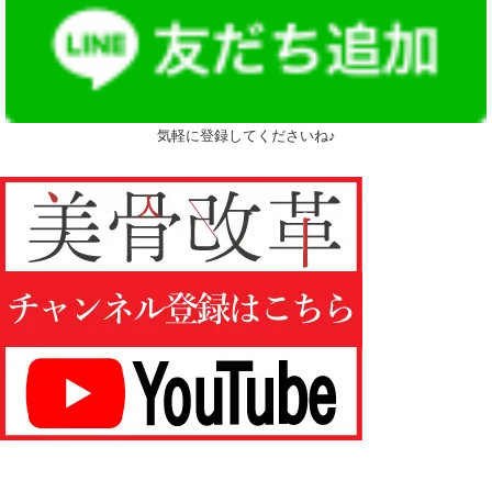
気軽に登録してくださいね♪