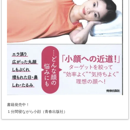
書籍発売中！
１分間寝ながら小顔（青春出版社）