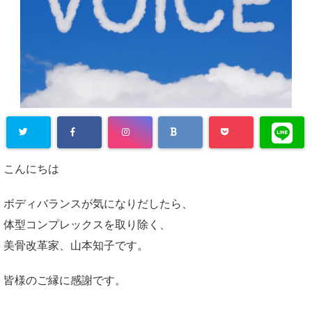
Warning
: Un
こんにちは
defined array
key "Twitter"
ボディバランスが気になりだしたら、
in
/home/plu
体型コンプレックスを取り除く、
s1state/suar
美骨改革家、山本知子です。
a-bali.com/p
皆様のご縁に感謝です。
ublic_html/w
p-content/pl