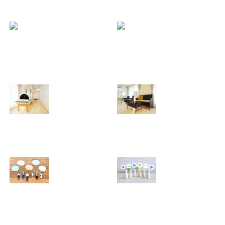
少し遅くなりまし
【よくあるご質
たが、 あけまして
問】美骨整体と痩
おめでとうござい
身整体ってどう違
ます。年始のダル
うの？
さをふっとばす！
2025.08.11
（施術と美骨スト
レッチ＆お茶会開
催）
2026.01.18
芯まで温まって、
【ご報告】大阪・
スッキリ軽いカラ
北浜にサロン「レ
ダへ 〜レシカの遠
シカ北浜」オープ
赤外線ドーム＋痩
ンしました！
身整体〜
2025.08.09
2025.08.10
アンチが出てきた
「妻だから」「母
ら「良かった
だから」って誰が