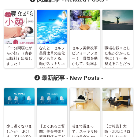
『一分間寝なが
なんと！セルフ
セルフ美骨改革
職場を転々とし
ら小顔』（青春
美骨改革の進化
ビフォーアフタ
た私が分かった
出版社）出版し
盤とも言える、
ー！！骨盤を動
事は！？○○を
ました！
顔がスッキリ上
かして、効率よ
整えることだっ
がる方法があっ
くダイエッ
た！！
たんです！！
ト！！
最新記事 -
New Posts
-
少し遅くなりま
【よくあるご質
芯まで温まっ
【ご報告】大
したが、 あけ
問】美骨整体と
て、スッキリ軽
阪・北浜にサロ
ましておめでと
痩身整体ってど
いカラダへ 〜
ン「レシカ北