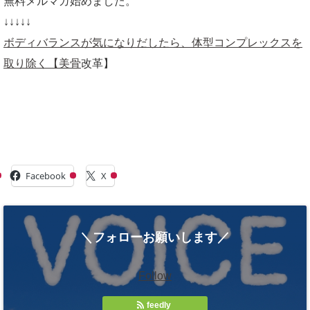
無料メルマガ始めました。
↓↓↓↓↓
ボディバランスが気になりだしたら、体型コンプレックスを
取り除く【美骨
改革】
共有:
Facebook
X
＼フォローお願いします／
Follow
feedly