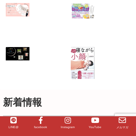
ね」！？
決めた？
2025.04.25
2025.03.14
無料メルマガ、始
終了【奈良市】
めました！
2023年6/9ならリ
ビングフェスタ・
2025.02.07
夏 and Health＆
Beauty Fes.出店
決定！！ ★ならリ
ビングフェスタ特
別セミナー★ 身体
の歪み（ゆがみ）
終了！イベント開
『一分間寝ながら
改善・健康ストレ
催【奈良】小顔変
小顔』（青春出版
ッチ
身プロジェクト！
社）出版しまし
2023.05.29
簡単骨格セルフケ
た！
新着情報
ア講座
2020.09.20
2023.04.04
2026年1月18日
少し遅くなりましたが、 あけましておめでとうございま
LINE@
facebook
Instagram
YouTube
メルマガ
す。年始のダルさをふっとばす！（施術と美骨ストレッチ