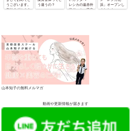
うございます。
う違うの？
レシカの遠赤外
浜」オープンし
年始のダルさを
線ドーム＋痩身
ました！
ふっとばす！
整体〜
（施術と美骨ス
トレッチ＆お茶
会開催）
山本知子の無料メルマガ
動画や更新情報が届きます