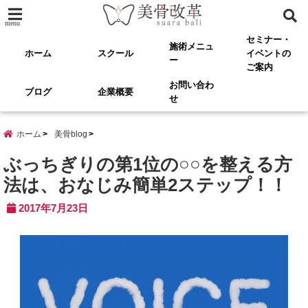
menu
セミナー・
施術メニュ
ホーム
スクール
イベントの
ー
ご案内
お問い合わ
ブログ
企業概要
せ
ホーム
美骨blog
ぶっちぎりの第1位の○○を整える方
法は、おなじみ簡単2ステップ！！
2017年7月23日