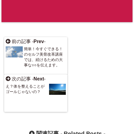
ount-cache/
sns-count-c
ache.php
on
line
2897
前の記事 -
Prev
-
簡単！今すぐできる！
のセルフ美骨改革講座
では、続けるための大
事な○○を伝えます。
次の記事 -
Next
-
え？体を整えることが
ゴールじゃないの？
関連記事 -
Related Posts
-