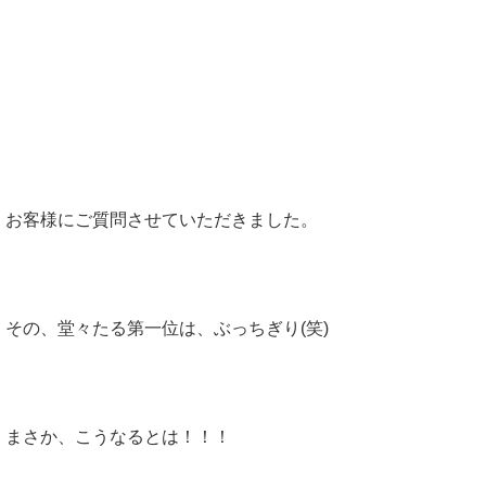
ugins/sns-c
ount-cache/
セルフ美骨改革講座は、今後どんな内容が希望で
sns-count-c
すか？？？
ache.php
on
line
2897
お客様にご質問させていただきました。
その、堂々たる第一位は、ぶっちぎり(笑)
まさか、こうなるとは！！！