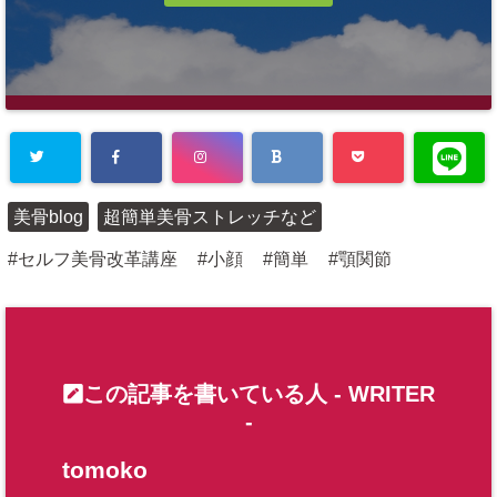
Warning
: Un
美骨blog
超簡単美骨ストレッチなど
defined array
セルフ美骨改革講座
小顔
簡単
顎関節
key "Twitter"
in
/home/plu
s1state/suar
a-bali.com/p
この記事を書いている人 -
WRITER
ublic_html/w
-
p-content/pl
tomoko
ugins/sns-c