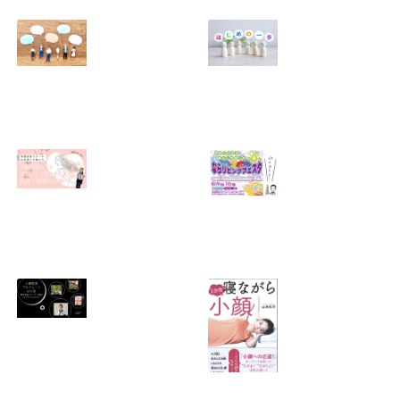
スッキリ軽いカラ
北浜にサロン「レ
ダへ 〜レシカの遠
シカ北浜」オープ
赤外線ドーム＋痩
ンしました！
身整体〜
2025.08.09
2025.08.10
アンチが出てきた
「妻だから」「母
ら「良かった
だから」って誰が
ね」！？
決めた？
2025.04.25
2025.03.14
無料メルマガ、始
終了【奈良市】
めました！
2023年6/9ならリ
ビングフェスタ・
2025.02.07
夏 and Health＆
Beauty Fes.出店
決定！！ ★ならリ
ビングフェスタ特
別セミナー★ 身体
の歪み（ゆがみ）
終了！イベント開
『一分間寝ながら
改善・健康ストレ
催【奈良】小顔変
小顔』（青春出版