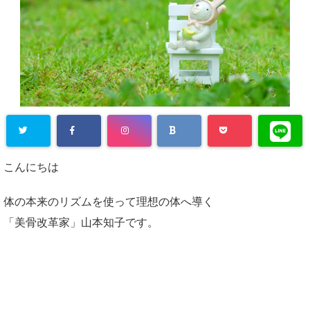
Warning
: Un
こんにちは
defined array
key "Twitter"
体の本来のリズムを使って理想の体へ導く
in
/home/plu
「美骨改革家」山本知子です。
s1state/suar
a-bali.com/p
ublic_html/w
p-content/pl