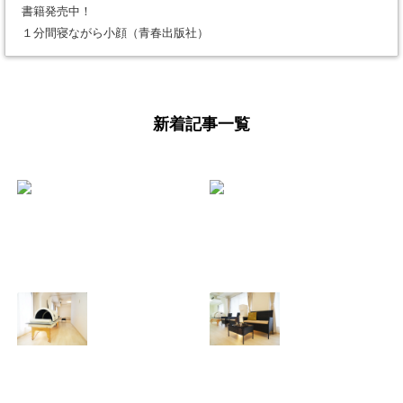
書籍発売中！
１分間寝ながら小顔（青春出版社）
新着記事一覧
少し遅くなりまし
【よくあるご質
たが、 あけまして
問】美骨整体と痩
おめでとうござい
身整体ってどう違
ます。年始のダル
うの？
さをふっとばす！
2025.08.11
（施術と美骨スト
レッチ＆お茶会開
催）
2026.01.18
芯まで温まって、
【ご報告】大阪・