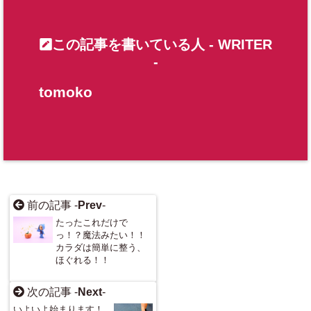
ublic_html/w
p-content/pl
この記事を書いている人 -
WRITER
ugins/sns-c
-
ount-cache/
tomoko
sns-count-c
ache.php
on
line
2897
前の記事 -
Prev
-
たったこれだけで
っ！？魔法みたい！！
カラダは簡単に整う、
ほぐれる！！
次の記事 -
Next
-
いよいよ始まります！