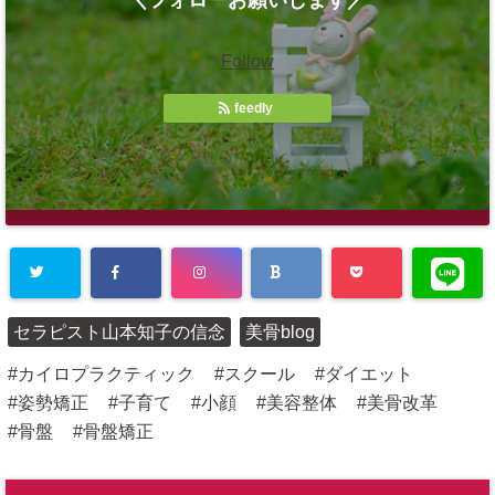
＼フォローお願いします／
Follow
feedly
Warning
: Un
セラピスト山本知子の信念
美骨blog
defined array
カイロプラクティック
スクール
ダイエット
key "Twitter"
姿勢矯正
子育て
小顔
美容整体
美骨改革
in
/home/plu
骨盤
骨盤矯正
s1state/suar
a-bali.com/p