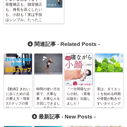
骨盤矯正も、猫背矯正
も、身長を高くしたい
も、小顔も！実は手技
はシンプル。たったこ
れだけ！！
関連記事 -
Related Posts
-
【動画】きれい
時間の使い方次
『一分間寝なが
実は、ダイエッ
に歩くための足
第で、大事な
ら小顔』（青春
トを始める時期
の整え方！簡単
事、大事な人を
出版社）出版し
や骨盤が動きや
3ステップの骨
大切にできまし
ました！
すいタイミング
格エクササイズ
た。美骨改革は
はあるんで
新たな方向へ。
す！！
最新記事 -
New Posts
-