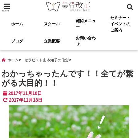
menu
セミナー・
施術メニュ
ホーム
スクール
イベントの
ー
ご案内
お問い合わ
ブログ
企業概要
せ
ホーム
セラピスト山本知子の信念
わかっちゃったんです！！全てが繋
がる大目的！！
2017年11月10日
2017年11月18日