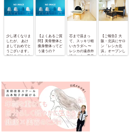
少し遅くなりま
【よくあるご質
芯まで温まっ
【ご報告】大
したが、 あけ
問】美骨整体と
て、スッキリ軽
阪・北浜にサロ
ましておめでと
痩身整体ってど
いカラダへ 〜
ン「レシカ北
うございます。
う違うの？
レシカの遠赤外
浜」オープンし
年始のダルさを
線ドーム＋痩身
ました！
ふっとばす！
整体〜
（施術と美骨ス
トレッチ＆お茶
会開催）