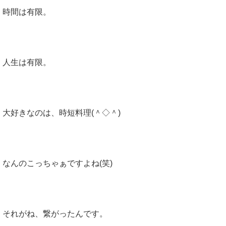
時間は有限。
ugins/sns-c
ount-cache/
sns-count-c
ache.php
on
人生は有限。
line
2897
大好きなのは、時短料理(＾◇＾)
なんのこっちゃぁですよね(笑)
それがね、繋がったんです。