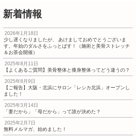
ッチ
身プロジェクト！
社）出版しまし
2023.05.29
簡単骨格セルフケ
た！
新着情報
ア講座
2020.09.20
2023.04.04
2026年1月18日
少し遅くなりましたが、 あけましておめでとうございま
す。年始のダルさをふっとばす！（施術と美骨ストレッチ
＆お茶会開催）
2025年8月11日
【よくあるご質問】美骨整体と痩身整体ってどう違うの？
2025年8月9日
【ご報告】大阪・北浜にサロン「レシカ北浜」オープンし
ました！
2025年3月14日
「妻だから」「母だから」って誰が決めた？
2025年2月7日
無料メルマガ、始めました！